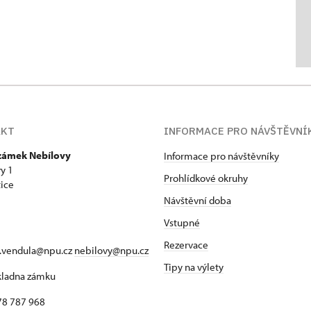
AKT
INFORMACE PRO NÁVŠTĚVNÍ
 zámek Nebílovy
Informace pro návštěvníky
y 1
Prohlídkové okruhy
ice
Návštěvní doba
Vstupné
Rezervace
a.vendula@npu.cz
nebilovy@npu.cz
Tipy na výlety
okladna zámku
78 787 968