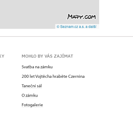
© Seznam.cz a.s. a další
KY
MOHLO BY VÁS ZAJÍMAT
Svatba na zámku
200 let Vojtěcha hraběte Czernina
Taneční sál
O zámku
Fotogalerie