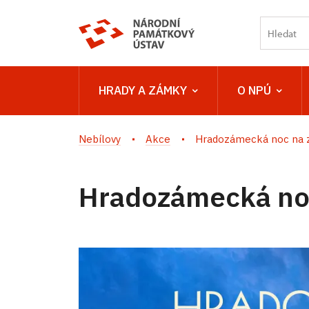
HRADY A ZÁMKY
O NPÚ
Nebílovy
Akce
Hradozámecká noc na 
Hradozámecká no