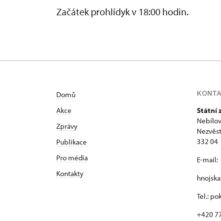
Začátek prohlídyk v 18:00 hodin.
KONT
Domů
Akce
Státní
Nebílov
Zprávy
Nezvěst
332 04
Publikace
Pro média
E-mail:
Kontakty
hnojsk
Tel.: p
+420 7