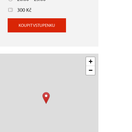
300 Kč
KOUPIT VSTUPENKU
+
−