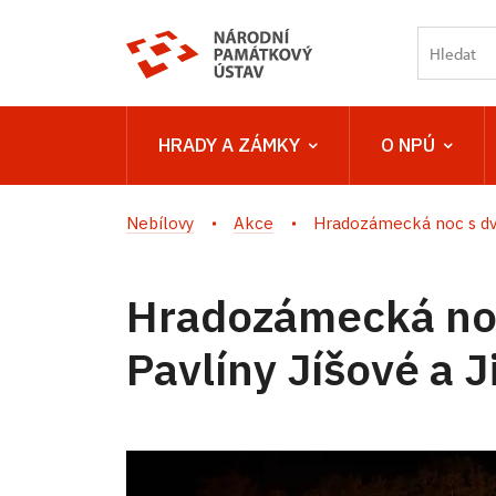
HRADY A ZÁMKY
O NPÚ
Nebílovy
Akce
Hradozámecká noc s dv
Hradozámecká no
Pavlíny Jíšové a 