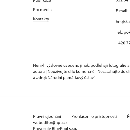
Publikace
Pro média
E-mail:
Kontakty
hnojsk
Tel.: p
+420 7
Není-li výslovně uvedeno jinak, podléhají fotografie a
autora | Neužívejte dílo komerčně | Nezasahujte do dí
a „zdroj: Národní památkový ústav“
Právní ujednání
Prohlášení o přístupnosti
Ř
webeditor@npu.cz
Provozuje BluePool s.r.o.