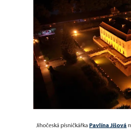
Jihočeská písničkářka
Pavlína Jíšová
m