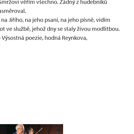
 Smržovi věřím všechno. Žádný z hudebníků
 emočním zážitkem...
nasměroval.
na Jiřího, na jeho psaní, na jeho písně, vidím
ot ve službě, jehož dny se staly živou modlitbou.
- Výsostná poezie, hodná Reynkova,