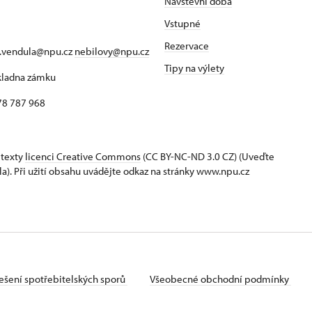
Návštěvní doba
Vstupné
Rezervace
a.vendula@npu.cz
nebilovy@npu.cz
Tipy na výlety
okladna zámku
78 787 968
 texty
licenci Creative Commons
(CC BY-NC-ND 3.0 CZ) (Uveďte
la). Při užití obsahu uvádějte odkaz na stránky www.npu.cz
ešení spotřebitelských sporů
Všeobecné obchodní podmínky