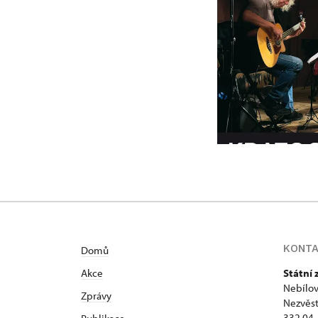
KONT
Domů
Akce
Státní
Nebílov
Zprávy
Nezvěst
332 04