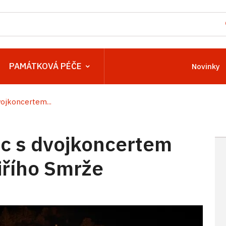
PAMÁTKOVÁ PÉČE
Novinky
ojkoncertem...
c s dvojkoncertem
Jiřího Smrže