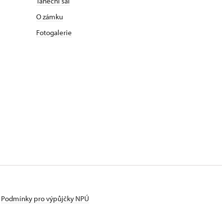
Taneční sál
O zámku
Fotogalerie
Podmínky pro výpůjčky NPÚ