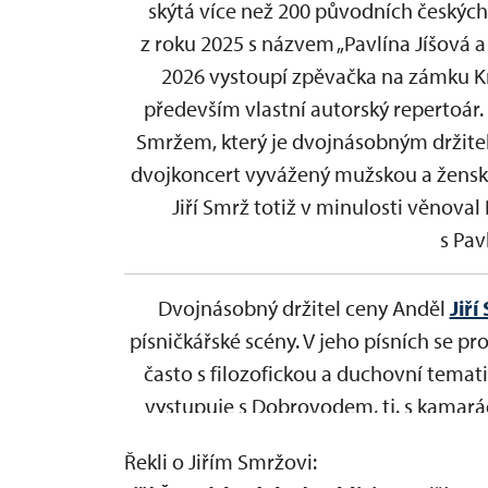
skýtá více než 200 původních českých
z roku 2025 s názvem „Pavlína Jíšová 
2026 vystoupí zpěvačka na zámku Kr
především vlastní autorský repertoár.
Smržem, který je dvojnásobným držitele
dvojkoncert vyvážený mužskou a ženskou
Jiří Smrž totiž v minulosti věnoval
s Pav
Dvojnásobný držitel ceny Anděl
Jiří
písničkářské scény. V jeho písních se p
často s filozofickou a duchovní temati
vystupuje s Dobrovodem, tj. s kamará
Benjamin Lovett vnáší do koncertu imp
Řekli o Jiřím Smržovi:
publiku