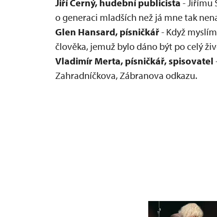
Jiří Černý, hudební publicista
- Jiřímu
stává silným
o generaci mladších než já mne tak ne
Glen Hansard, písničkář
- Když myslím 
člověka, jemuž bylo dáno být po celý živ
Vladimír Merta, písničkář, spisovatel
Zahradníčkova, Zábranova odkazu.