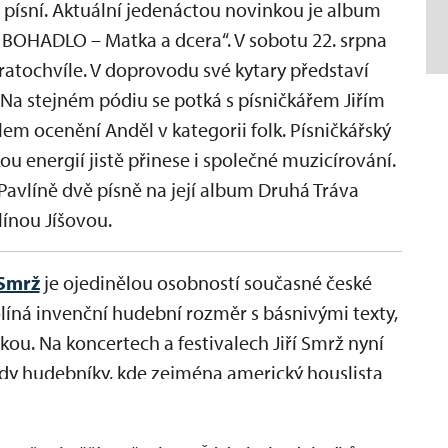
 písní. Aktuální jedenáctou novinkou je album
a BOHADLO – Matka a dcera“. V sobotu 22. srpna
atochvíle. V doprovodu své kytary představí
 Na stejném pódiu se potká s písničkářem Jiřím
m ocenění Anděl v kategorii folk. Písničkářský
 energií jistě přinese i společné muzicírování.
 Pavlíně dvě písně na její album Druhá Tráva
línou Jíšovou.
 Smrž
je ojedinělou osobností současné české
rolíná invenční hudební rozměr s básnivými texty,
kou. Na koncertech a festivalech Jiří Smrž nyní
dy hudebníky, kde zejména americký houslista
rovizační spontánnost a živost, která strhává
m a celek se tak