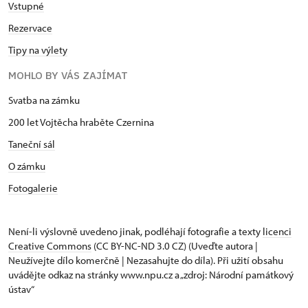
Vstupné
Rezervace
Tipy na výlety
MOHLO BY VÁS ZAJÍMAT
Svatba na zámku
200 let Vojtěcha hraběte Czernina
Taneční sál
O zámku
Fotogalerie
Není-li výslovně uvedeno jinak, podléhají fotografie a texty
licenci
Creative Commons
(CC BY-NC-ND 3.0 CZ) (Uveďte autora |
Neužívejte dílo komerčně | Nezasahujte do díla). Při užití obsahu
uvádějte odkaz na stránky www.npu.cz a „zdroj: Národní památkový
ústav“