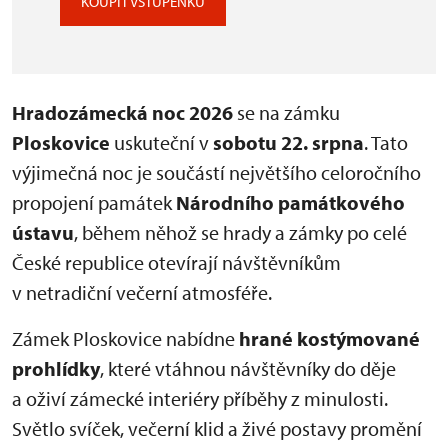
KOUPIT VSTUPENKU
Hradozámecká noc 2026
se na zámku
Ploskovice
uskuteční v
sobotu 22. srpna
. Tato
výjimečná noc je součástí největšího celoročního
propojení památek
Národního památkového
ústavu
, během něhož se hrady a zámky po celé
České republice otevírají návštěvníkům
v netradiční večerní atmosféře.
Zámek Ploskovice nabídne
hrané kostýmované
prohlídky
, které vtáhnou návštěvníky do děje
a oživí zámecké interiéry příběhy z minulosti.
Světlo svíček, večerní klid a živé postavy promění