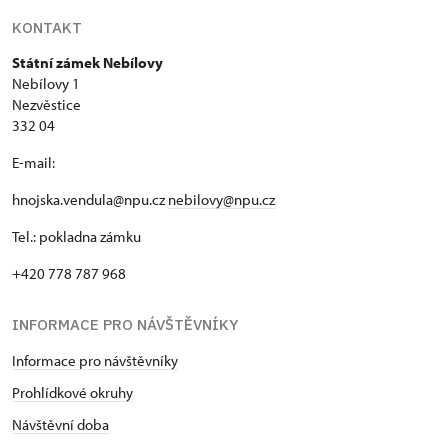
KONTAKT
Státní zámek Nebílovy
Nebílovy 1
Nezvěstice
332 04
E-mail:
hnojska.vendula@npu.cz
nebilovy@npu.cz
Tel.: pokladna zámku
+420 778 787 968
INFORMACE PRO NÁVŠTĚVNÍKY
Informace pro návštěvníky
Prohlídkové okruhy
Návštěvní doba