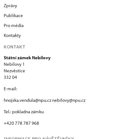
Zprávy
Publikace
Pro média
Kontakty
KONTAKT
Státní zámek Nebílovy
Nebílovy 1
Nezvěstice
332 04
E-mail:
hnojska.vendula@npu.cz
nebilovy@npu.cz
Tel.: pokladna zámku
+420 778 787 968
INFORMACE PRO NÁVŠTĚVNÍKY