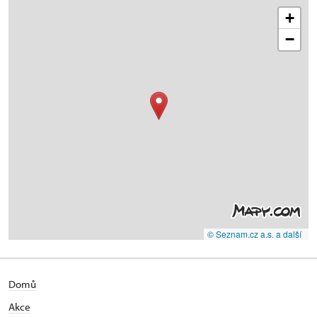
+
−
© Seznam.cz a.s. a další
Domů
Akce