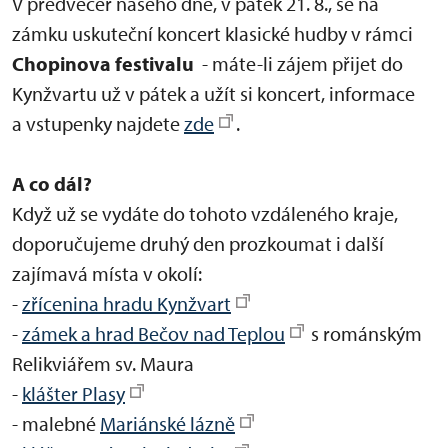
V předvečer našeho dne, v pátek 21. 8., se na
zámku uskuteční koncert klasické hudby v rámci
Chopinova festivalu
- máte-li zájem přijet do
Kynžvartu už v pátek a užít si koncert, informace
a vstupenky najdete
zde
.
A co dál?
Když už se vydáte do tohoto vzdáleného kraje,
doporučujeme druhý den prozkoumat i další
zajímavá místa v okolí:
-
zřícenina hradu Kynžvart
-
zámek a hrad Bečov nad Teplou
s románským
Relikviářem sv. Maura
-
klášter Plasy
- malebné
Mariánské lázně