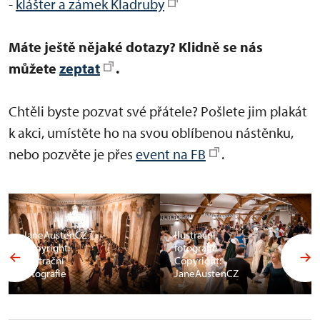
-
klášter a zámek Kladruby
Máte ještě nějaké dotazy? Klidně se nás
můžete
zeptat
.
Chtěli byste pozvat své přátele? Pošlete jim plakát
k akci, umístěte ho na svou oblíbenou nástěnku,
nebo pozvěte je přes
event na FB
.
JaneAustenCZ
Ilustrační
Copyright:
fotografie
Ilustrační
Copyright:
fotografie
JaneAustenCZ