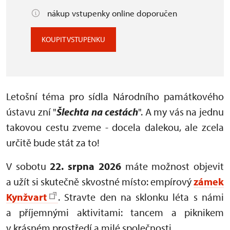
nákup vstupenky online doporučen
KOUPIT VSTUPENKU
Letošní téma pro sídla Národního památkového
ústavu zní "
Šlechta na cestách
". A my vás na jednu
takovou cestu zveme - docela dalekou, ale zcela
určitě bude stát za to!
V sobotu
22. srpna 2026
máte možnost objevit
a užít si skutečně skvostné místo: empírový
zámek
Kynžvart
. Stravte den na sklonku léta s námi
a příjemnými aktivitami: tancem a piknikem
v krásném prostředí a milé společnosti.