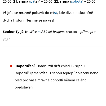
20:00
21. srpna
(
pá
tek) – 20:00
22. srpna
(
sobota
) – 20:00
Přijďte se mravně pobavit do mí
st
, kde divadlo skutečně
dýchá historií. Těšíme se na vás!
Soubor Ty-já-tr
„Více
ne
ž 30 let hrajeme srdcem – přímo pro
vás.“
Doporučení:
Hradní zdi drží chlad i v srpnu.
Doporučujeme vzít si s sebou teplejší oblečení nebo
pléd pro vaše mravné pohodlí během celého
představení.