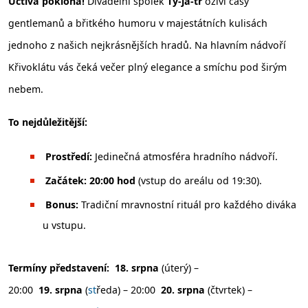
Uctivá poklona!
Divadelní spolek
Ty-já-tr
oživí časy
gentlemanů a břitkého humoru v majestátních kulisách
jednoho z našich nejkrásnějších hradů. Na hlavním nádvoří
Křivoklátu vás čeká večer plný elegance a smíchu pod širým
nebem.
To nejdůležitější:
Prostředí:
Jedinečná atmosféra hradního nádvoří.
Začátek:
20:00 hod
(vstup do areálu od 19:30).
Bonus:
Tradiční mravnostní rituál pro každého diváka
u vstupu.
Termíny představení:
18. srpna
(úterý) –
20:00
19. srpna
(
st
ředa) – 20:00
20. srpna
(čtvrtek) –