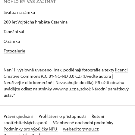
MOHLO BY VÁS ZAJÍMAT
Svatba na zámku
200 let Vojtěcha hraběte Czernina
Taneční sál
O zámku
Fotogalerie
Není-li výslovně uvedeno jinak, podléhají fotografie a texty
licenci
Creative Commons
(CC BY-NC-ND 3.0 CZ) (Uveďte autora |
Neužívejte dílo komerčně | Nezasahujte do díla). Při užití obsahu
uvádějte odkaz na stránky www.npu.cz a „zdroj: Národní památkový
ústav“
Právní ujednání
Prohlášení o přístupnosti
Řešení
spotřebitelských sporů
Všeobecné obchodní podmínky
Podmínky pro výpůjčky NPÚ
webeditor@npu.cz