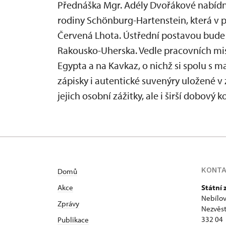
Přednáška Mgr. Adély Dvořákové nabídne
rodiny Schönburg-Hartenstein, která v pr
Červená Lhota. Ústřední postavou bude
Rakousko-Uherska. Vedle pracovních mis
Egypta a na Kavkaz, o nichž si spolu s 
zápisky i autentické suvenýry uložené v
jejich osobní zážitky, ale i širší dobový k
KONT
Domů
Akce
Státní
Nebílov
Zprávy
Nezvěst
332 04
Publikace