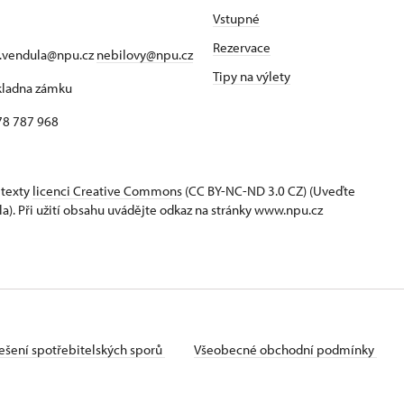
Vstupné
Rezervace
a.vendula@npu.cz
nebilovy@npu.cz
Tipy na výlety
okladna zámku
78 787 968
 texty
licenci Creative Commons
(CC BY-NC-ND 3.0 CZ) (Uveďte
la). Při užití obsahu uvádějte odkaz na stránky www.npu.cz
ešení spotřebitelských sporů
Všeobecné obchodní podmínky