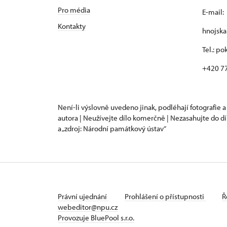
Pro média
E-mail:
Kontakty
hnojsk
Tel.: p
+420 7
Není-li výslovně uvedeno jinak, podléhají fotografie a
autora | Neužívejte dílo komerčně | Nezasahujte do dí
a „zdroj: Národní památkový ústav“
Právní ujednání
Prohlášení o přístupnosti
Ř
webeditor@npu.cz
Provozuje BluePool s.r.o.