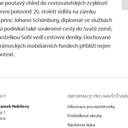
 poutavý vhled do cestovatelských zvyklostí
vní polovině 20. století sídlila na zámku
 princ Johann Schönburg, diplomat ve službách
í podnikal také soukromé cesty do Svaté země,
manželkou Sofií vedl cestovní deníky. Dochované
 zámeckých mobiliárních fondech přiblíží nejen
ontext.
AKT
INFORMACE PRO NÁVŠTĚVNÍ
 zámek Nebílovy
Informace pro návštěvníky
y 1
Prohlídkové okruhy
ice
Návštěvní doba