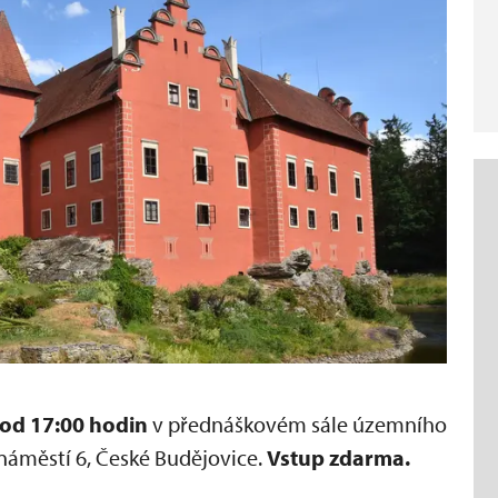
 od 17:00 hodin
v přednáškovém sále územního
áměstí 6, České Budějovice.
Vstup zdarma.