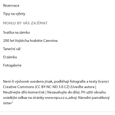
Rezervace
Tipy na výlety
MOHLO BY VÁS ZAJÍMAT
Svatba na zámku
200 let Vojtěcha hraběte Czernina
Taneční sál
O zámku
Fotogalerie
Není-li výslovně uvedeno jinak, podléhají fotografie a texty
licenci
Creative Commons
(CC BY-NC-ND 3.0 CZ) (Uveďte autora |
Neužívejte dílo komerčně | Nezasahujte do díla). Při užití obsahu
uvádějte odkaz na stránky www.npu.cz a „zdroj: Národní památkový
ústav“