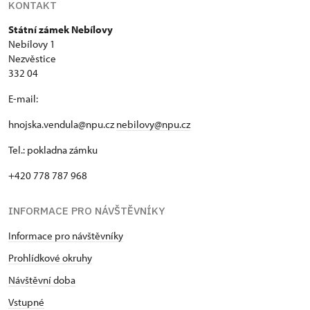
KONTAKT
Státní zámek Nebílovy
Nebílovy 1
Nezvěstice
332 04
E-mail:
hnojska.vendula@npu.cz
nebilovy@npu.cz
Tel.: pokladna zámku
+420 778 787 968
INFORMACE PRO NÁVŠTĚVNÍKY
Informace pro návštěvníky
Prohlídkové okruhy
Návštěvní doba
Vstupné