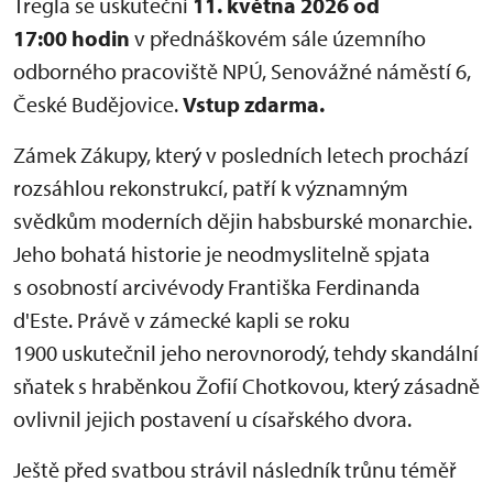
Tregla se uskuteční
11. května 2026 od
17:00 hodin
v přednáškovém sále územního
odborného pracoviště NPÚ, Senovážné náměstí 6,
České Budějovice.
Vstup zdarma.
Zámek Zákupy, který v posledních letech prochází
rozsáhlou rekonstrukcí, patří k významným
svědkům moderních dějin habsburské monarchie.
Jeho bohatá historie je neodmyslitelně spjata
s osobností arcivévody Františka Ferdinanda
d'Este. Právě v zámecké kapli se roku
1900 uskutečnil jeho nerovnorodý, tehdy skandální
sňatek s hraběnkou Žofií Chotkovou, který zásadně
ovlivnil jejich postavení u císařského dvora.
Ještě před svatbou strávil následník trůnu téměř