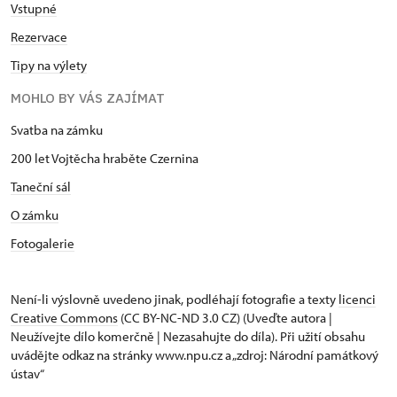
Vstupné
Rezervace
Tipy na výlety
MOHLO BY VÁS ZAJÍMAT
Svatba na zámku
200 let Vojtěcha hraběte Czernina
Taneční sál
O zámku
Fotogalerie
Není-li výslovně uvedeno jinak, podléhají fotografie a texty
licenci
Creative Commons
(CC BY-NC-ND 3.0 CZ) (Uveďte autora |
Neužívejte dílo komerčně | Nezasahujte do díla). Při užití obsahu
uvádějte odkaz na stránky www.npu.cz a „zdroj: Národní památkový
ústav“