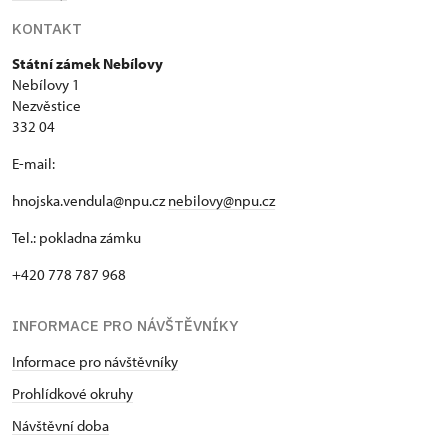
KONTAKT
Státní zámek Nebílovy
Nebílovy 1
Nezvěstice
332 04
E-mail:
hnojska.vendula@npu.cz
nebilovy@npu.cz
Tel.: pokladna zámku
+420 778 787 968
INFORMACE PRO NÁVŠTĚVNÍKY
Informace pro návštěvníky
Prohlídkové okruhy
Návštěvní doba