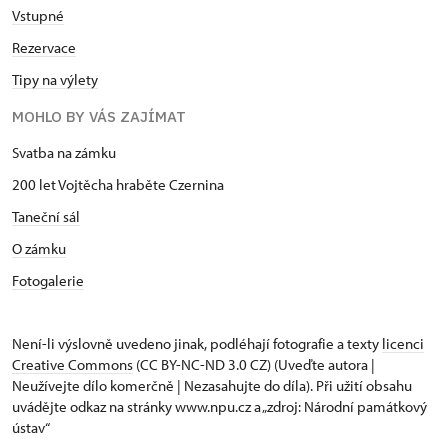
Vstupné
Rezervace
Tipy na výlety
MOHLO BY VÁS ZAJÍMAT
Svatba na zámku
200 let Vojtěcha hraběte Czernina
Taneční sál
O zámku
Fotogalerie
Není-li výslovně uvedeno jinak, podléhají fotografie a texty
licenci
Creative Commons
(CC BY-NC-ND 3.0 CZ) (Uveďte autora |
Neužívejte dílo komerčně | Nezasahujte do díla). Při užití obsahu
uvádějte odkaz na stránky www.npu.cz a „zdroj: Národní památkový
ústav“