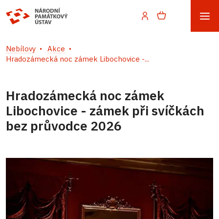
Nebílovy
Akce
Hradozámecká noc zámek Libochovice -...
Hradozámecká noc zámek
Libochovice - zámek při svíčkách
bez průvodce 2026