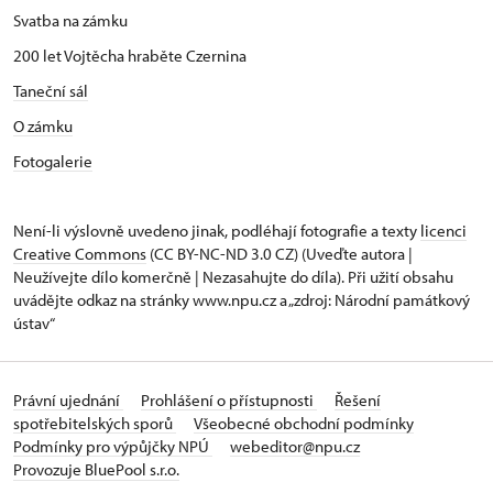
Svatba na zámku
200 let Vojtěcha hraběte Czernina
Taneční sál
O zámku
Fotogalerie
Není-li výslovně uvedeno jinak, podléhají fotografie a texty
licenci
Creative Commons
(CC BY-NC-ND 3.0 CZ) (Uveďte autora |
Neužívejte dílo komerčně | Nezasahujte do díla). Při užití obsahu
uvádějte odkaz na stránky www.npu.cz a „zdroj: Národní památkový
ústav“
Právní ujednání
Prohlášení o přístupnosti
Řešení
spotřebitelských sporů
Všeobecné obchodní podmínky
Podmínky pro výpůjčky NPÚ
webeditor@npu.cz
Provozuje BluePool s.r.o.