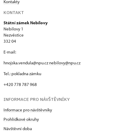
Kontakty
KONTAKT
Státní zámek Nebílovy
Nebílovy 1
Nezvěstice
332 04
E-mail:
hnojska.vendula@npu.cz
nebilovy@npu.cz
Tel.: pokladna zámku
+420 778 787 968
INFORMACE PRO NÁVŠTĚVNÍKY
Informace pro návštěvníky
Prohlídkové okruhy
Návštěvní doba