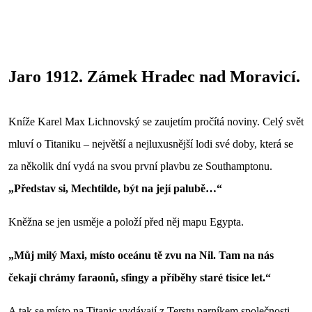
Jaro 1912. Zámek Hradec nad Moravicí.
Kníže Karel Max Lichnovský se zaujetím pročítá noviny. Celý svět
mluví o Titaniku – největší a nejluxusnější lodi své doby, která se
za několik dní vydá na svou první plavbu ze Southamptonu.
„Představ si, Mechtilde, být na její palubě…“
Kněžna se jen usměje a položí před něj mapu Egypta.
„Můj milý Maxi, místo oceánu tě zvu na Nil. Tam na nás
čekají chrámy faraonů, sfingy a příběhy staré tisíce let.“
A tak se místo na Titanic vydávají z Terstu parníkem společnosti