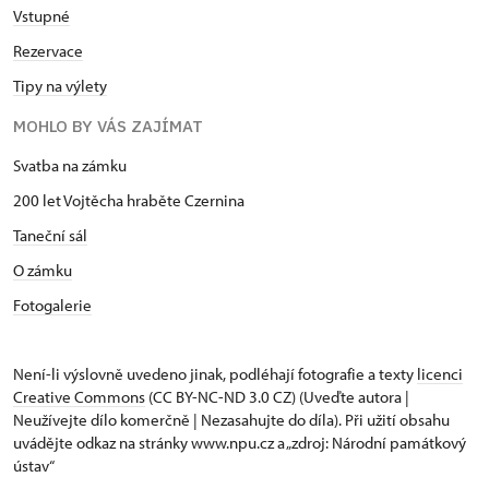
Vstupné
Rezervace
Tipy na výlety
MOHLO BY VÁS ZAJÍMAT
Svatba na zámku
200 let Vojtěcha hraběte Czernina
Taneční sál
O zámku
Fotogalerie
Není-li výslovně uvedeno jinak, podléhají fotografie a texty
licenci
Creative Commons
(CC BY-NC-ND 3.0 CZ) (Uveďte autora |
Neužívejte dílo komerčně | Nezasahujte do díla). Při užití obsahu
uvádějte odkaz na stránky www.npu.cz a „zdroj: Národní památkový
ústav“