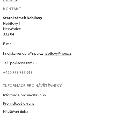
KONTAKT
Státní zámek Nebílovy
Nebílovy 1
Nezvěstice
332 04
E-mail:
hnojska.vendula@npu.cz
nebilovy@npu.cz
Tel.: pokladna zámku
+420 778 787 968
INFORMACE PRO NÁVŠTĚVNÍKY
Informace pro návštěvníky
Prohlídkové okruhy
Návštěvní doba