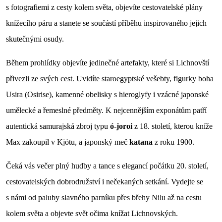
s fotografiemi z cesty kolem světa, objevíte cestovatelské plány
knížecího páru a stanete se součástí příběhu inspirovaného jejich
skutečnými osudy.
Během prohlídky objevíte jedinečné artefakty, které si Lichnovští
přivezli ze svých cest. Uvidíte staroegyptské vešebty, figurky boha
Usira (Osirise), kamenné obelisky s hieroglyfy i vzácné japonské
umělecké a řemeslné předměty. K nejcennějším exponátům patří
autentická samurajská zbroj typu
ó-joroi
z 18. století, kterou kníže
Max zakoupil v Kjótu, a japonský meč
katana
z roku 1900.
Čeká vás večer plný hudby a tance s elegancí počátku 20. století,
cestovatelských dobrodružství i nečekaných setkání. Vydejte se
s námi od paluby slavného parníku přes břehy Nilu až na cestu
kolem světa a objevte svět očima knížat Lichnovských.