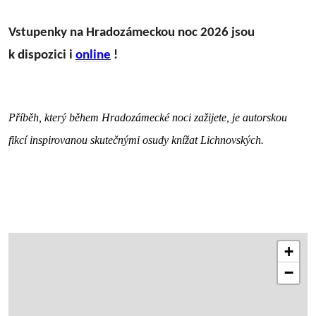
Vstupenky na Hradozámeckou noc 2026 jsou
k dispozici i
online
!
Příběh, který během Hradozámecké noci zažijete, je autorskou
fikcí inspirovanou skutečnými osudy knížat Lichnovských.
+
−