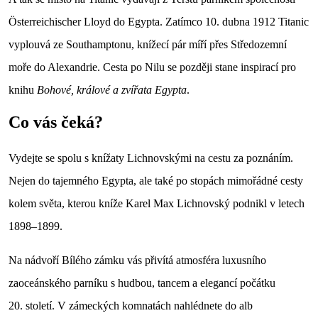
Österreichischer Lloyd do Egypta. Zatímco 10. dubna 1912 Titanic
vyplouvá ze Southamptonu, knížecí pár míří přes Středozemní
moře do Alexandrie. Cesta po Nilu se později stane inspirací pro
knihu
Bohové, králové a zvířata Egypta
.
Co vás čeká?
Vydejte se spolu s knížaty Lichnovskými na cestu za poznáním.
Nejen do tajemného Egypta, ale také po stopách mimořádné cesty
kolem světa, kterou kníže Karel Max Lichnovský podnikl v letech
1898–1899.
Na nádvoří Bílého zámku vás přivítá atmosféra luxusního
zaoceánského parníku s hudbou, tancem a elegancí počátku
20. století. V zámeckých komnatách nahlédnete do alb