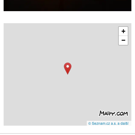
+
−
© Seznam.cz a.s. a další