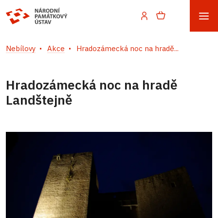
Nebílovy
Akce
Hradozámecká noc na hradě...
Hradozámecká noc na hradě
Landštejně