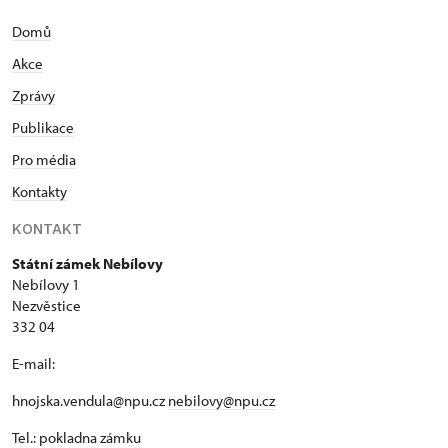
Domů
Akce
Zprávy
Publikace
Pro média
Kontakty
KONTAKT
Státní zámek Nebílovy
Nebílovy 1
Nezvěstice
332 04
E-mail:
hnojska.vendula@npu.cz
nebilovy@npu.cz
Tel.: pokladna zámku