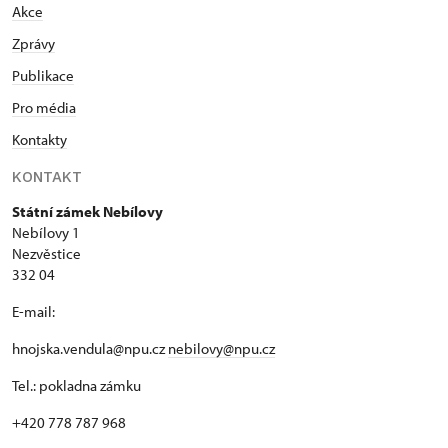
Akce
Zprávy
Publikace
Pro média
Kontakty
KONTAKT
Státní zámek Nebílovy
Nebílovy 1
Nezvěstice
332 04
E-mail:
hnojska.vendula@npu.cz
nebilovy@npu.cz
Tel.: pokladna zámku
+420 778 787 968