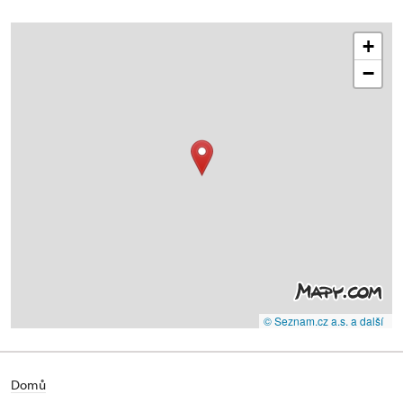
+
−
© Seznam.cz a.s. a další
Domů