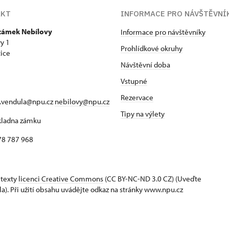
AKT
INFORMACE PRO NÁVŠTĚVNÍ
 zámek Nebílovy
Informace pro návštěvníky
y 1
Prohlídkové okruhy
ice
Návštěvní doba
Vstupné
Rezervace
a.vendula@npu.cz
nebilovy@npu.cz
Tipy na výlety
okladna zámku
78 787 968
 texty
licenci Creative Commons
(CC BY-NC-ND 3.0 CZ) (Uveďte
la). Při užití obsahu uvádějte odkaz na stránky www.npu.cz