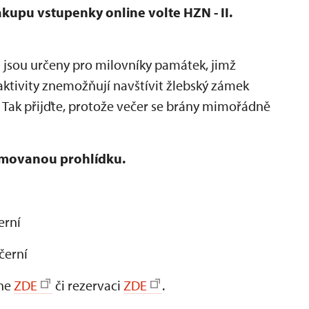
ákupu vstupenky online volte HZN - II.
n
jsou určeny pro milovníky památek, jimž
ktivity znemožňují navštívit žlebský zámek
 Tak přijďte, protože večer se brány mimořádně
ýmovanou prohlídku.
erní
ečerní
ine
ZDE
či rezervaci
ZDE
.