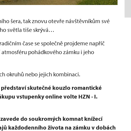
ního šera, tak znovu otevře návštěvníkům své
ího světla tiše skrývá…
radičním čase se společně projdeme napříč
í atmosféru pohádkového zámku i jeho
ch okruhů nebo jejich kombinaci.
 představí skutečné kouzlo romantické
nákupu vstupenky online volte HZN - I.
t zavede do soukromých komnat knížecí
tajů každodenního života na zámku v dobách