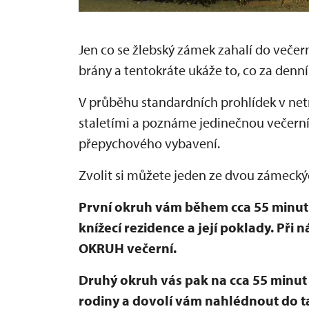
Jen co se žlebský zámek zahalí do večer
brány a tentokráte ukáže to, co za denn
V průběhu standardních prohlídek v net
staletími a poznáme jedinečnou večern
přepychového vybavení.
Zvolit si můžete jeden ze dvou zámecký
První okruh vám během cca 55 minut
knížecí rezidence a její poklady. Při 
OKRUH večerní.
Druhý okruh vás pak na cca 55 minu
rodiny a dovolí vám nahlédnout do 