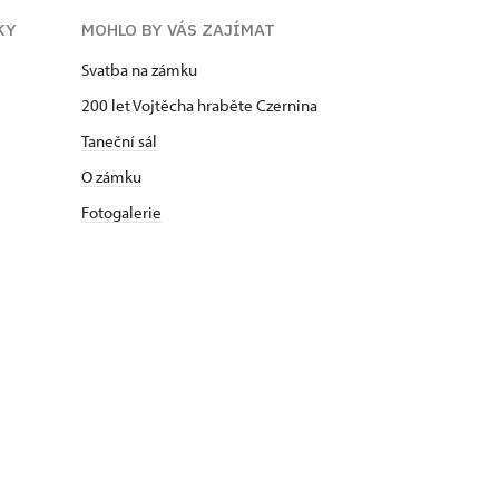
KY
MOHLO BY VÁS ZAJÍMAT
Svatba na zámku
200 let Vojtěcha hraběte Czernina
Taneční sál
O zámku
Fotogalerie