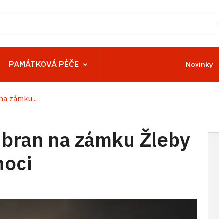
PAMÁTKOVÁ PÉČE
Novinky
na zámku...
 bran na zámku Žleby
noci