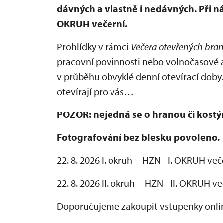
dávných a vlastně i nedávných. Při n
OKRUH večerní.
Prohlídky v rámci
Večera otevřených bra
pracovní povinnosti nebo volnočasové a
v průběhu obvyklé denní otevírací doby.
otevírají pro vás…
POZOR: nejedná se o hranou či kost
Fotografování bez blesku povoleno.
22. 8. 2026 I. okruh = HZN - I. OKRUH več
22. 8. 2026 II. okruh = HZN - II. OKRUH v
Doporučujeme zakoupit vstupenky onl