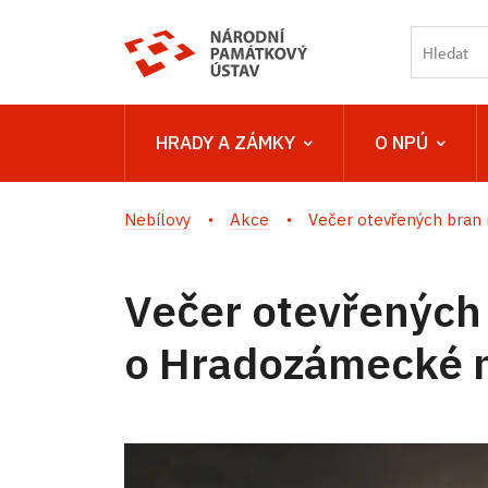
HRADY A ZÁMKY
O NPÚ
Nebílovy
Akce
Večer otevřených bran 
Večer otevřených
o Hradozámecké 