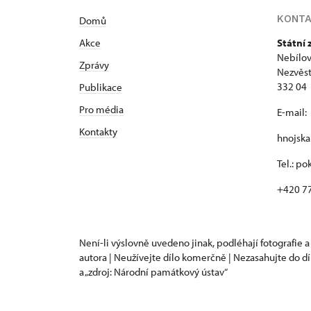
KONT
Domů
Akce
Státní
Nebílov
Zprávy
Nezvěst
332 04
Publikace
Pro média
E-mail:
Kontakty
hnojsk
Tel.: p
+420 7
Není-li výslovně uvedeno jinak, podléhají fotografie a
autora | Neužívejte dílo komerčně | Nezasahujte do dí
a „zdroj: Národní památkový ústav“