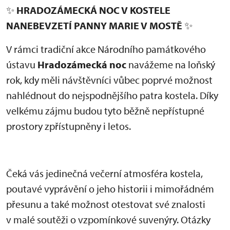
✨
HRADOZÁMECKÁ NOC V KOSTELE
NANEBEVZETÍ PANNY MARIE V MOSTĚ
✨
V rámci tradiční akce Národního památkového
ústavu
Hradozámecká noc
navážeme na loňský
rok, kdy měli návštěvníci vůbec poprvé možnost
nahlédnout do nejspodnějšího patra kostela. Díky
velkému zájmu budou tyto běžně nepřístupné
prostory zpřístupněny i letos.
Čeká vás jedinečná večerní atmosféra kostela,
poutavé vyprávění o jeho historii i mimořádném
přesunu a také možnost otestovat své znalosti
v malé soutěži o vzpomínkové suvenýry. Otázky