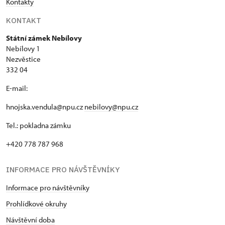
Kontakty
KONTAKT
Státní zámek Nebílovy
Nebílovy 1
Nezvěstice
332 04
E-mail:
hnojska.vendula@npu.cz
nebilovy@npu.cz
Tel.: pokladna zámku
+420 778 787 968
INFORMACE PRO NÁVŠTĚVNÍKY
Informace pro návštěvníky
Prohlídkové okruhy
Návštěvní doba