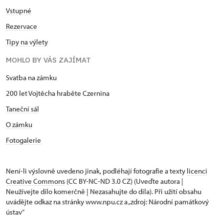
Vstupné
Rezervace
Tipy na výlety
MOHLO BY VÁS ZAJÍMAT
Svatba na zámku
200 let Vojtěcha hraběte Czernina
Taneční sál
O zámku
Fotogalerie
Není-li výslovně uvedeno jinak, podléhají fotografie a texty
licenci
Creative Commons
(CC BY-NC-ND 3.0 CZ) (Uveďte autora |
Neužívejte dílo komerčně | Nezasahujte do díla). Při užití obsahu
uvádějte odkaz na stránky www.npu.cz a „zdroj: Národní památkový
ústav“