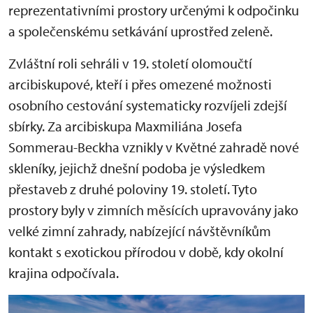
reprezentativními prostory určenými k odpočinku
a společenskému setkávání uprostřed zeleně.
Zvláštní roli sehráli v 19. století olomoučtí
arcibiskupové, kteří i přes omezené možnosti
osobního cestování systematicky rozvíjeli zdejší
sbírky. Za arcibiskupa Maxmiliána Josefa
Sommerau-Beckha vznikly v Květné zahradě nové
skleníky, jejichž dnešní podoba je výsledkem
přestaveb z druhé poloviny 19. století. Tyto
prostory byly v zimních měsících upravovány jako
velké zimní zahrady, nabízející návštěvníkům
kontakt s exotickou přírodou v době, kdy okolní
krajina odpočívala.