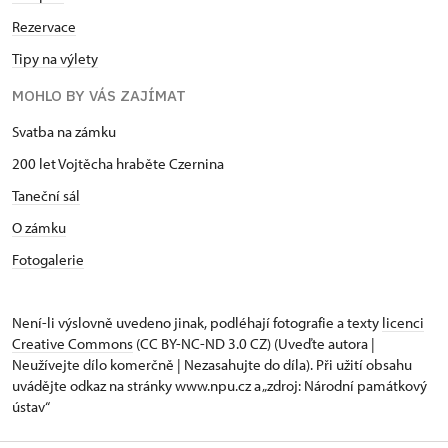
Rezervace
Tipy na výlety
MOHLO BY VÁS ZAJÍMAT
Svatba na zámku
200 let Vojtěcha hraběte Czernina
Taneční sál
O zámku
Fotogalerie
Není-li výslovně uvedeno jinak, podléhají fotografie a texty
licenci
Creative Commons
(CC BY-NC-ND 3.0 CZ) (Uveďte autora |
Neužívejte dílo komerčně | Nezasahujte do díla). Při užití obsahu
uvádějte odkaz na stránky www.npu.cz a „zdroj: Národní památkový
ústav“