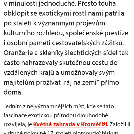
v minulosti jednoduché. Přesto touha
obklopit se exotickými rostlinami patřila
po staletí k významným projevům
kulturního rozhledu, společenské prestiže
i osobní paměti cestovatelských zážitků.
Oranžerie a skleníky šlechtických sídel tak
často nahrazovaly skutečnou cestu do
vzdálených krajů a umožňovaly svým
majitelům prožívat „ráj na zemi“ přímo
doma.
Jedním z nejvýznamnějších míst, kde se tato
fascinace exotickou přírodou dlouhodobě
rozvíjela, je
Květná zahrada v Kroměříži
. Založil ji
v druhé polovině 17. století olomoucký biskup