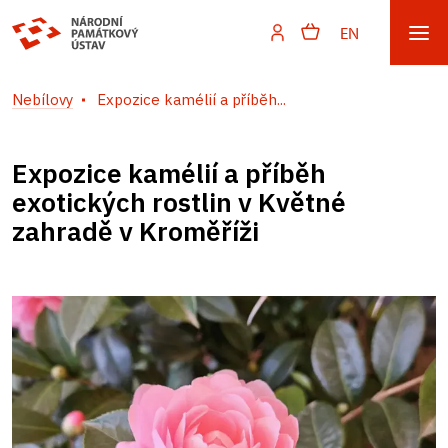
EN
Nebílovy
Expozice kamélií a příběh...
Expozice kamélií a příběh
exotických rostlin v Květné
zahradě v Kroměříži