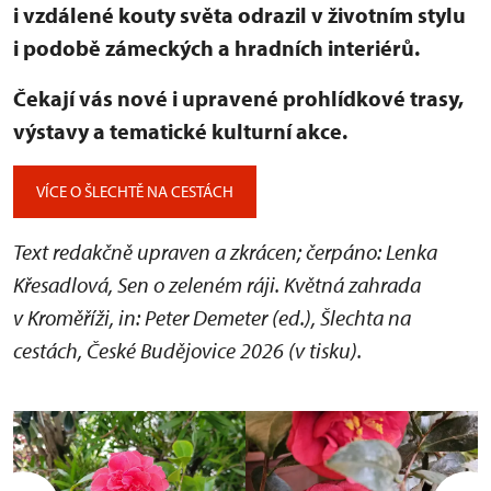
i vzdálené kouty světa odrazil v životním stylu
i podobě zámeckých a hradních interiérů.
Čekají vás nové i upravené prohlídkové trasy,
výstavy a tematické kulturní akce.
VÍCE O ŠLECHTĚ NA CESTÁCH
Text redakčně upraven a zkrácen; čerpáno: Lenka
Křesadlová, Sen o zeleném ráji. Květná zahrada
v Kroměříži, in: Peter Demeter (ed.), Šlechta na
cestách, České Budějovice 2026 (v tisku).