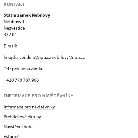
KONTAKT
Státní zámek Nebílovy
Nebílovy 1
Nezvěstice
332 04
E-mail:
hnojska.vendula@npu.cz
nebilovy@npu.cz
Tel.: pokladna zámku
+420 778 787 968
INFORMACE PRO NÁVŠTĚVNÍKY
Informace pro návštěvníky
Prohlídkové okruhy
Návštěvní doba
Vstupné