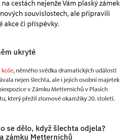
a na cestách nejenže Vám plaský zámek
ových souvislostech, ale připravili
é akce či příspěvky.
 něm ukryté
 koše
, němého svědka dramatických událostí
vala nejen šlechta, ale i jejich osobní majetek
niexpozice v Zámku Metternichů v Plasích
 který přežil zlomové okamžiky 20. století.
o se dělo, když šlechta odjela?
a zámku Metternichů