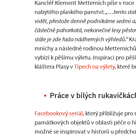
Kancléř Klement Metternich píše v roce
nabytého plaského panství:
„…tento stat
vidět, přestože denně podnikáme sedmi a
částečně pahorkatá, nekonečné lesy pěsto
stále je zde řada nádherných výhledů.“
Kra
mnichy a následně rodinou Metternichů
vybízí k pěšímu výletu. Inspiraci pro pě
kláštera Plasy v
Tipech na výlety
, které 
Práce v bílých rukavičkác
Facebookový seriál
, který přibližuje pr
památkových objektů v oblasti péče o hist
možné se inspirovat v historii u předch