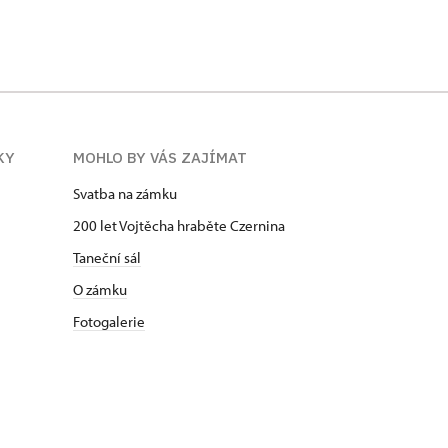
KY
MOHLO BY VÁS ZAJÍMAT
Svatba na zámku
200 let Vojtěcha hraběte Czernina
Taneční sál
O zámku
Fotogalerie