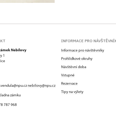
AKT
INFORMACE PRO NÁVŠTĚVNÍ
 zámek Nebílovy
Informace pro návštěvníky
y 1
Prohlídkové okruhy
ice
Návštěvní doba
Vstupné
Rezervace
a.vendula@npu.cz
nebilovy@npu.cz
Tipy na výlety
okladna zámku
78 787 968