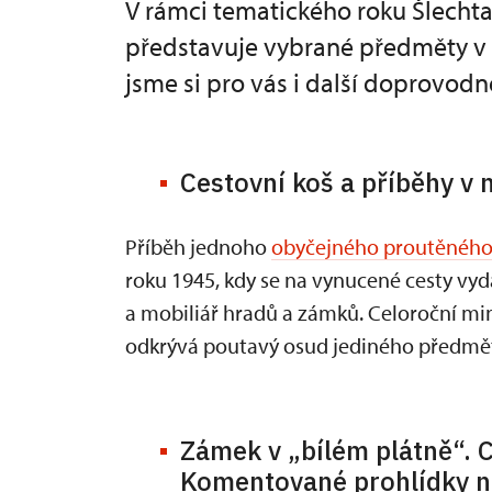
V rámci tematického roku Šlecht
představuje vybrané předměty v n
jsme si pro vás i další doprovodn
Cestovní koš a příběhy v
Příběh jednoho
obyčejného proutěného
roku 1945, kdy se na vynucené cesty vydá
a mobiliář hradů a zámků. Celoroční mi
odkrývá poutavý osud jediného předmětu,
Zámek v „bílém plátně“. C
Komentované prohlídky n