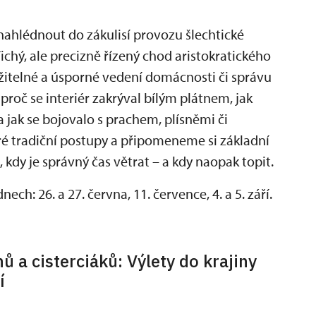
nahlédnout do zákulisí provozu šlechtické
ichý, ale precizně řízený chod aristokratického
držitelné a úsporné vedení domácnosti či správu
roč se interiér zakrýval bílým plátnem, jak
 a jak se bojovalo s prachem, plísněmi či
é tradiční postupy a připomeneme si základní
, kdy je správný čas větrat – a kdy naopak topit.
ch: 26. a 27. června, 11. července, 4. a 5. září.
ů a cisterciáků: Výlety do krajiny
í