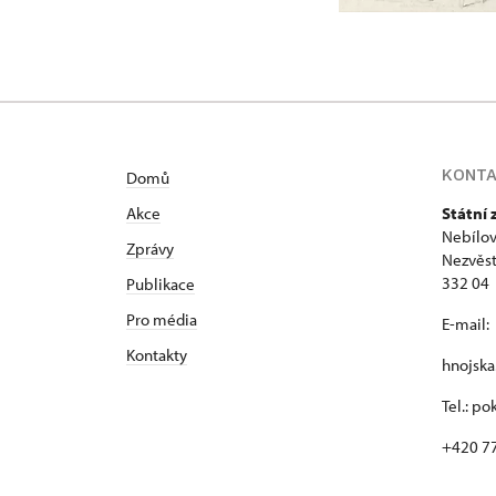
KONT
Domů
Akce
Státní
Nebílov
Zprávy
Nezvěst
332 04
Publikace
Pro média
E-mail:
Kontakty
hnojsk
Tel.: p
+420 7