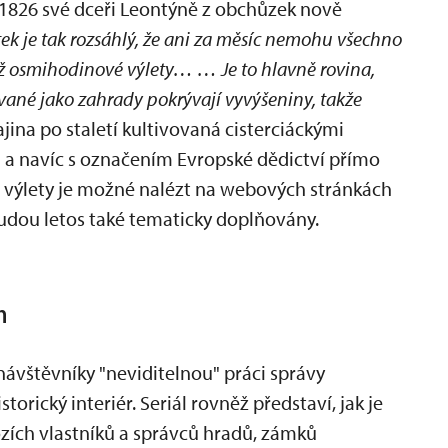
 1826 své dceři Leontýně z obchůzek nově
ek je tak rozsáhlý, že ani za měsíc nemohu všechno
ž osmihodinové výlety… … Je to hlavně rovina,
vané jako zahrady pokrývají vyvýšeniny, takže
jina po staletí kultivovaná cisterciáckými
 a navíc s označením Evropské dědictví přímo
ší výlety je možné nalézt na webových stránkách
budou letos také tematicky doplňovány.
h
o návštěvníky "neviditelnou" práci správy
orický interiér. Seriál rovněž představí, jak je
ozích vlastníků a správců hradů, zámků