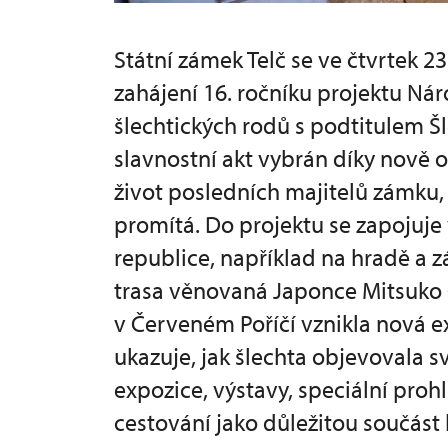
Státní zámek Telč se ve čtvrtek 2
zahájení 16. ročníku projektu N
šlechtických rodů s podtitulem Šl
slavnostní akt vybrán díky nově o
život posledních majitelů zámku,
promítá. Do projektu se zapojuje 
republice, například na hradě a
trasa věnovaná Japonce Mitsuko
v Červeném Poříčí vznikla nová ex
ukazuje, jak šlechta objevovala s
expozice, výstavy, speciální prohl
cestování jako důležitou součást