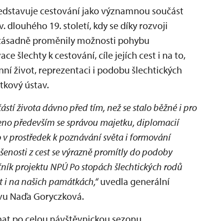
ředstavuje cestování jako významnou součást
. dlouhého 19. století, kdy se díky rozvoji
 zásadně proměnily možnosti pohybu
e šlechty k cestování, cíle jejích cest i na to,
nní život, reprezentaci i podobu šlechtických
tkový ústav.
ástí života dávno před tím, než se stalo běžné i pro
ojeno především se správou majetku, diplomacií
 v prostředek k poznávání světa i formování
ušenosti z cest se výrazně promítly do podoby
 ročník projektu NPÚ Po stopách šlechtických rodů
t i na našich památkách,“
uvedla generální
vu Naďa Goryczková.
íhat po celou návštěvnickou sezonu