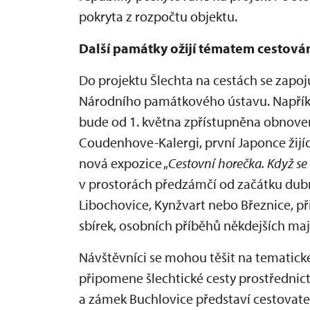
pokryta z rozpočtu objektu.
Další památky ožijí tématem cestová
Do projektu Šlechta na cestách se zapoj
Národního památkového ústavu. Napříkl
bude od 1. května zpřístupněna obnove
Coudenhove-Kalergi, první Japonce žijí
nová expozice „
Cestovní horečka. Když se
v prostorách předzámčí od začátku dubn
Libochovice, Kynžvart nebo Březnice, p
sbírek, osobních příběhů někdejších maj
Návštěvníci se mohou těšit na tematické
připomene šlechtické cesty prostřednic
a zámek Buchlovice představí cestovate