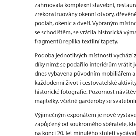
zahrnovala komplexní stavební, restaurát
zrekonstruovány okenní otvory, dřevěné 
podlah, okenic a dveří. Vybraným místnos
se schodištěm, se vrátila historická vý
fragmentů replika textilní tapety.
Podoba jednotlivých místností vychází z
díky nimž se podařilo interiérům vrátit j
dnes vybavena původním mobiliářem a
každodenní život i cestovatelské aktivi
historické fotografie. Pozornost návště
majitelky, včetně garderoby se svatebním
Výjimečným exponátem je nově vystavený
zapůjčený od soukromého sběratele, kte
na konci 20. let minulého století vydáv