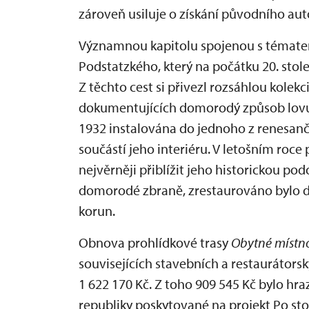
zároveň usiluje o získání původního auto
Významnou kapitolu spojenou s tématem
Podstatzkého, který na počátku 20. stol
Z těchto cest si přivezl rozsáhlou kolek
dokumentujících domorodý způsob lovu, n
1932 instalována do jednoho z renesanč
součástí jeho interiéru. V letošním roce 
nejvěrněji přiblížit jeho historickou p
domorodé zbraně, zrestaurováno bylo dv
korun.
Obnova prohlídkové trasy
Obytné místno
souvisejících stavebních a restaurátorsk
1 622 170 Kč. Z toho 909 545 Kč bylo hr
republiky poskytované na projekt Po stop