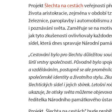
Projekt
Šlechta na cestách
veřejnosti p
života aristokracie, zejména v období tzv
železnice, paroplavby i automobilismu
i poznávání světa. Zaměřuje se na motivac
jak tyto zkušenosti ovlivňovaly každode
sídel, která dnes spravuje Národní pamá
„Cestování bylo pro šlechtu důležitou souč
širší vrstvy společnosti. Původně bylo sp
a vzděláváním, postupně se ale proměnilo
společenské identity a životního stylu. Zk
šlechtických sídel i jejich sbírek. Letošní
ukazuje, že otisky světa můžeme objevova
ředitelka Národního památkového ústa
Projekt „Šlechta na cestách“ bude prob