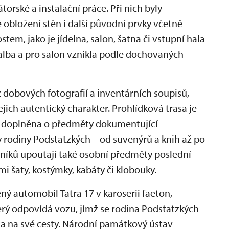
orské a instalační práce. Při nich byly
obložení stěn i další původní prvky včetně
tem, jako je jídelna, salon, šatna či vstupní hala
malba a pro salon vznikla podle dochovaných
 dobových fotografií a inventárních soupisů,
ejich autentický charakter. Prohlídková trasa je
 doplněna o předměty dokumentující
ty rodiny Podstatzkých – od suvenýrů a knih až po
vníků upoutají také osobní předměty poslední
i šaty, kostýmky, kabáty či klobouky.
 automobil Tatra 17 v karoserii faeton,
rý odpovídá vozu, jímž se rodina Podstatzkých
ala na své cesty. Národní památkový ústav