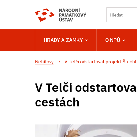
HRADY A ZÁMKY
O NPÚ
Nebílovy
V Telči odstartoval projekt Šlechta
V Telči odstartova
cestách