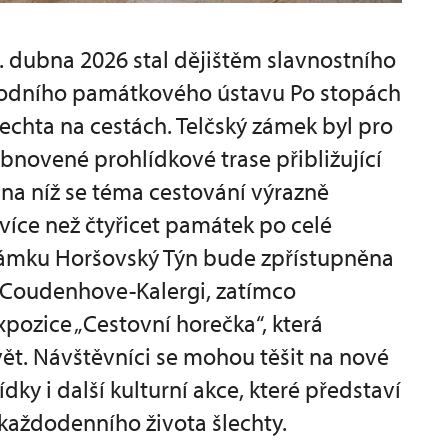
3. dubna 2026 stal dějištěm slavnostního
árodního památkového ústavu Po stopách
echta na cestách. Telčský zámek byl pro
bnovené prohlídkové trase přibližující
 na níž se téma cestování výrazně
více než čtyřicet památek po celé
 zámku Horšovský Týn bude zpřístupněna
 Coudenhove-Kalergi, zatímco
pozice „Cestovní horečka“, která
vět. Návštěvníci se mohou těšit na nové
ídky i další kulturní akce, které představí
 každodenního života šlechty.