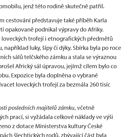
mobilu, jenž této rodině skutečně patřil.
 cestování představuje také příběh Karla
etí opakovaně podnikal výpravy do Afriky.
ci loveckých trofejí i etnografických předmětů
apříklad luky, šípy či dýky. Sbírka byla po roce
ních sálů telčského zámku a stala se výraznou
prošel Africký sál úpravou, jejímž cílem bylo co
odobu. Expozice byla doplněna o vybrané
acet loveckých trofejí za bezmála 260 tisíc
sti posledních majitelů zámku
, včetně
ých prací, si vyžádala celkové náklady ve výši
azeno z dotace Ministerstva kultury České
ách šlechtických rodů, zbývající část byla