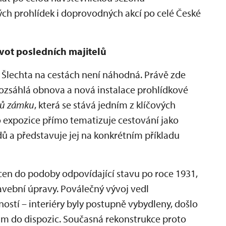
ých prohlídek i doprovodných akcí po celé České
ivot posledních majitelů
u Šlechta na cestách není náhodná. Právě zde
ozsáhlá obnova a nová instalace prohlídkové
lů zámku
, která se stává jedním z klíčových
o expozice přímo tematizuje cestování jako
dů a představuje jej na konkrétním příkladu
cen do podoby odpovídající stavu po roce 1931,
vební úpravy. Poválečný vývoj vedl
stí – interiéry byly postupně vybydleny, došlo
ům do dispozic. Současná rekonstrukce proto