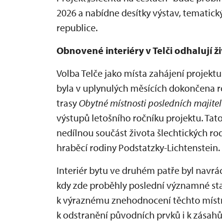
2026 a nabídne desítky výstav, tematick
republice.
Obnovené interiéry v Telči odhalují ž
Volba Telče jako místa zahájení projekt
byla v uplynulých měsících dokončena r
trasy
Obytné místnosti posledních majite
výstupů letošního ročníku projektu. Tat
nedílnou součást života šlechtických ro
hraběcí rodiny Podstatzky-Lichtenstein.
Interiér bytu ve druhém patře byl navrá
kdy zde proběhly poslední významné sta
k výraznému znehodnocení těchto místno
k odstranění původních prvků i k zásah