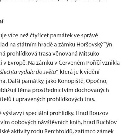
ní
uje více než čtyřicet památek ve správě
ad na státním hradě a zámku Horšovský Týn
ná prohlídková trasa věnovaná Mitsuko
cí v Evropě. Na zámku v Červeném Poříčí vznikla
 šlechta vydala do světa
", která je k vidění
a. Další památky, jako Konopiště, Opočno,
řibližují téma prostřednictvím dochovaných
itelů i upravených prohlídkových tras.
 výstavy i speciální prohlídky. Hrad Bouzov
tvím dobových návštěvních knih, hrad Buchlov
lské aktivity rodu Berchtoldů, zatímco zámek