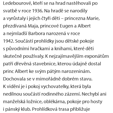
Ledebourové, kteří se na hrad nastěhovali po
svatbě v roce 1936. Na hradě se narodily
a vyrůstaly i jejich čtyři děti – princezna Marie,
přezdívaná Maja, princové Eugen a Albert
a nejmladší Barbora narozená v roce
1942. Součástí prohlídky jsou dětské pokoje
s původními hračkami a knihami, které děti
skutečně používaly. K nejzajímavějším exponátům
patří dřevěná stavebnice, kterou údajně dostal
princ Albert ke svým pátým narozeninám.
Dochovala se v mimořádně dobrém stavu.
K vidění je i pokoj vychovatelky, která byla
nedílnou součástí rodinného zázemí. Nechybí ani
manželská ložnice, oblékárna, pokoje pro hosty
i pánský klub. Prohlídková trasa přibližuje