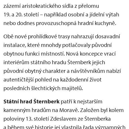
zázemí aristokratického sídla z přelomu
19. a 20. století – například osobní a jídelní výtah
nebo dodnes provozuschopná hradní kuchyně.
Obě nové prohlídkové trasy nahrazují dosavadní
instalace, které mnohdy potlačovaly původní
obytnou funkci místností. Nová koncepce vrací
interiérům státního hradu Šternberk jejich
původní obytný charakter a návštěvníkům nabízí
autentičtější pohled na každodenní život
posledních šlechtických majitelů.
Státní hrad Šternberk
patří k nejstarším
kamenným hradům na Moravě. Založen byl kolem
poloviny 13. století Zdeslavem ze Šternberka
a během své historie jej vlastnila řada významných