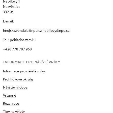
Nebílovy 1
Nezvěstice
332 04
E-mail:
hnojska.vendula@npu.cz
nebilovy@npu.cz
Tel.: pokladna zámku
+420 778 787 968
INFORMACE PRO NÁVŠTĚVNÍKY
Informace pro návštěvníky
Prohlídkové okruhy
Návštěvní doba
Vstupné
Rezervace
Tipy na výlety