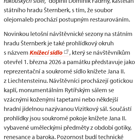
rakouských sídel,“
doplnil Dominik Fadrný, kastelán
státního hradu Šternberk, s tím, že soubor
olejomaleb prochází postupným restaurováním.
Novinkou letošní návštěvnické sezony na státním
hradu Šternberk je také prohlídkový okruh
s názvem
Knížecí sídlo
, který se návštěvníkům
otevřel 1. března 2026 a památku představuje jako
reprezentační a soukromé sídlo knížete Jana II.
z Liechtensteinu. Návštěvníci procházejí gotickou
kaplí, monumentálním Rytířským sálem se
vzácnými koženými tapetami nebo někdejší
hradní jídelnou nazývanou Vizitkový sál. Součástí
prohlídky jsou soukromé pokoje knížete Jana II.
vybavené uměleckými předměty z období gotiky,
renesance a baroka. Pozornost budí technické