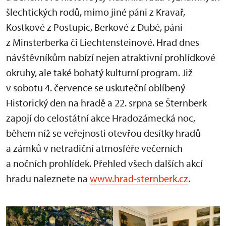
šlechtických rodů, mimo jiné páni z Kravař,
Kostkové z Postupic, Berkové z Dubé, páni
z Minsterberka či Liechtensteinové. Hrad dnes
návštěvníkům nabízí nejen atraktivní prohlídkové
okruhy, ale také bohatý kulturní program. Již
v sobotu 4. července se uskuteční oblíbený
Historický den na hradě a 22. srpna se Šternberk
zapojí do celostátní akce Hradozámecká noc,
během níž se veřejnosti otevřou desítky hradů
a zámků v netradiční atmosféře večerních
a nočních prohlídek. Přehled všech dalších akcí
hradu naleznete na
www.hrad-sternberk.cz
.