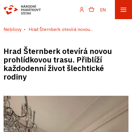
EN
Nebílovy
Hrad Šternberk otevírá novou...
Hrad Šternberk otevírá novou
prohlídkovou trasu. Přiblíží
každodenní život šlechtické
rodiny