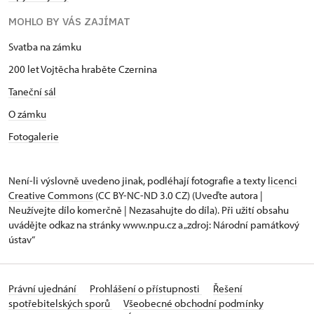
MOHLO BY VÁS ZAJÍMAT
Svatba na zámku
200 let Vojtěcha hraběte Czernina
Taneční sál
O zámku
Fotogalerie
Není-li výslovně uvedeno jinak, podléhají fotografie a texty
licenci
Creative Commons
(CC BY-NC-ND 3.0 CZ) (Uveďte autora |
Neužívejte dílo komerčně | Nezasahujte do díla). Při užití obsahu
uvádějte odkaz na stránky www.npu.cz a „zdroj: Národní památkový
ústav“
Právní ujednání
Prohlášení o přístupnosti
Řešení
spotřebitelských sporů
Všeobecné obchodní podmínky