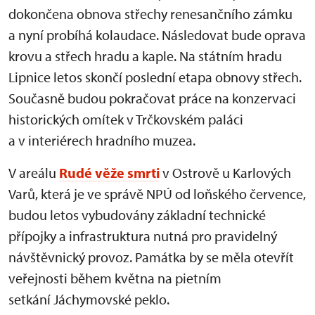
dokončena obnova střechy renesančního zámku
a nyní probíhá kolaudace. Následovat bude oprava
krovu a střech hradu a kaple. Na státním hradu
Lipnice letos skončí poslední etapa obnovy střech.
Současně budou pokračovat práce na konzervaci
historických omítek v Trčkovském paláci
a v interiérech hradního muzea.
V areálu
Rudé věže smrti
v Ostrově u Karlových
Varů, která je ve správě NPÚ od loňského července,
budou letos vybudovány základní technické
přípojky a infrastruktura nutná pro pravidelný
návštěvnický provoz. Památka by se měla otevřít
veřejnosti během května na pietním
setkání Jáchymovské peklo.