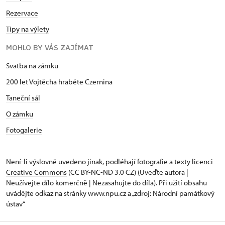
Rezervace
Tipy na výlety
MOHLO BY VÁS ZAJÍMAT
Svatba na zámku
200 let Vojtěcha hraběte Czernina
Taneční sál
O zámku
Fotogalerie
Není-li výslovně uvedeno jinak, podléhají fotografie a texty
licenci
Creative Commons
(CC BY-NC-ND 3.0 CZ) (Uveďte autora |
Neužívejte dílo komerčně | Nezasahujte do díla). Při užití obsahu
uvádějte odkaz na stránky www.npu.cz a „zdroj: Národní památkový
ústav“