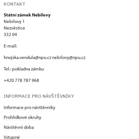
KONTAKT
Státní zámek Nebílovy
Nebílovy 1
Nezvěstice
332 04
E-mail:
hnojska.vendula@npu.cz
nebilovy@npu.cz
Tel.: pokladna zámku
+420 778 787 968
INFORMACE PRO NÁVŠTĚVNÍKY
Informace pro návštěvníky
Prohlídkové okruhy
Návštěvní doba
Vstupné