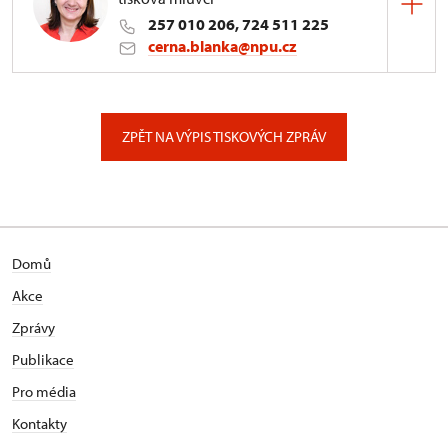
257 010 206, 724 511 225
cerna.blanka@npu.cz
Generální ředitelství NPÚ
Valdštejnské náměstí 162/3, Praha
ZPĚT NA VÝPIS TISKOVÝCH ZPRÁV
Domů
Akce
Zprávy
Publikace
Pro média
Kontakty