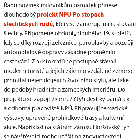
Řadu novinek milovníkům památek přinese
dlouhodobý
projekt NPÚ Po stopách
šlechtických rodů
, který se zaměřuje na cestování
šlechty. Připomene období „dlouhého 19. století“,
kdy se díky rozvoji železnice, paroplavby a později
automobilové dopravy zásadně proměnilo
cestování. Z aristokratů se postupně stávali
moderní turisté a jejich zájem o vzdálené země se
promítal nejen do jejich životního stylu, ale také
do podoby hradních a zámeckých interiérů. Do
projektu se zapojí více než čtyři desítky památek
a odborná pracoviště NPÚ. Připravují tematické
výstavy, upravené prohlídkové trasy a kulturní
akce. Například na státním zámku Horšovský Týn
se návštěvníci mohou těšit na znovuotevření