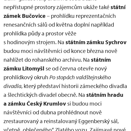
nepřístupné prostory zájemcům ukáže také
státní
zámek Bučovice
– prohlídku reprezentačních
renesančních sálů od května doplní například
prohlídka půdy a prostor věže
s hodinovým strojem. Na
státním zámku Sychrov
budou moci návštěvníci od konce března nově
nahlížet do rohanského archivu. Na
státním
zámku Litomyšl
se od června otevře nový
prohlídkový okruh
Po stopách valdštejnského
divadla
, který představí historii zámeckého divadla
a šlechtických divadel obecně. Na
státním hradu
a zámku Český Krumlov
si budou moci
návštěvníci od dubna prohlédnout nově
zrestaurovaný a reinstalovaný Eggenberský sál,
včetně „oblečeného“ Zlatého vozu. Zajímavé nové