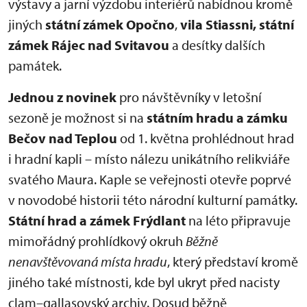
výstavy a jarní výzdobu interiérů nabídnou kromě
jiných
státní zámek Opočno
,
vila Stiassni, státní
zámek Rájec nad Svitavou
a desítky dalších
památek.
Jednou z novinek
pro návštěvníky v letošní
sezoně je možnost si na
státním hradu a zámku
Bečov nad Teplou
od 1. května prohlédnout hrad
i hradní kapli – místo nálezu unikátního relikviáře
svatého Maura. Kaple se veřejnosti otevře poprvé
v novodobé historii této národní kulturní památky.
Státní hrad a zámek Frýdlant
na léto připravuje
mimořádný prohlídkový okruh
Běžně
nenavštěvovaná místa hradu
, který představí kromě
jiného také místnosti, kde byl ukryt před nacisty
clam–gallasovský archiv. Dosud běžně