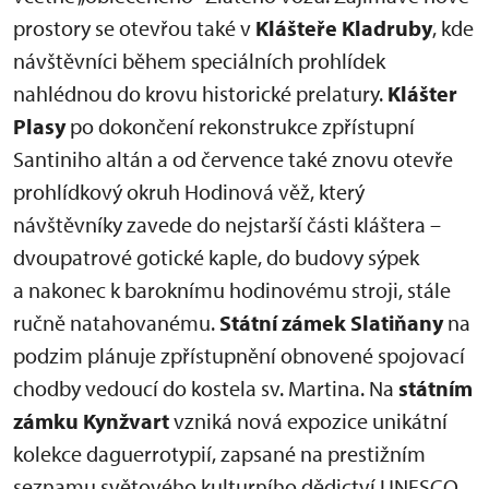
prostory se otevřou také v
Klášteře Kladruby
, kde
návštěvníci během speciálních prohlídek
nahlédnou do krovu historické prelatury.
Klášter
Plasy
po dokončení rekonstrukce zpřístupní
Santiniho altán a od července také znovu otevře
prohlídkový okruh Hodinová věž, který
návštěvníky zavede do nejstarší části kláštera –
dvoupatrové gotické kaple, do budovy sýpek
a nakonec k baroknímu hodinovému stroji, stále
ručně natahovanému.
Státní zámek Slatiňany
na
podzim plánuje zpřístupnění obnovené spojovací
chodby vedoucí do kostela sv. Martina. Na
státním
zámku Kynžvart
vzniká nová expozice unikátní
kolekce daguerrotypií, zapsané na prestižním
seznamu světového kulturního dědictví UNESCO