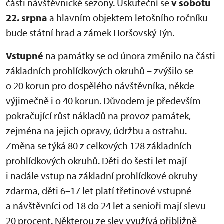
části návštěvnické sezony. Uskuteční se
v sobotu
22. srpna
a hlavním objektem letošního ročníku
bude státní hrad a zámek Horšovský Týn.
Vstupné
na památky se od února změnilo na části
základních prohlídkových okruhů – zvýšilo se
o 20 korun pro dospělého návštěvníka, někde
výjimečně i o 40 korun. Důvodem je především
pokračující růst nákladů na provoz památek,
zejména na jejich opravy, údržbu a ostrahu.
Změna se týká 80 z celkových 128 základních
prohlídkových okruhů. Děti do šesti let mají
i nadále vstup na základní prohlídkové okruhy
zdarma, děti 6–17 let platí třetinové vstupné
a návštěvníci od 18 do 24 let a senioři mají slevu
20 procent. Některou ze slev využívá přibližně