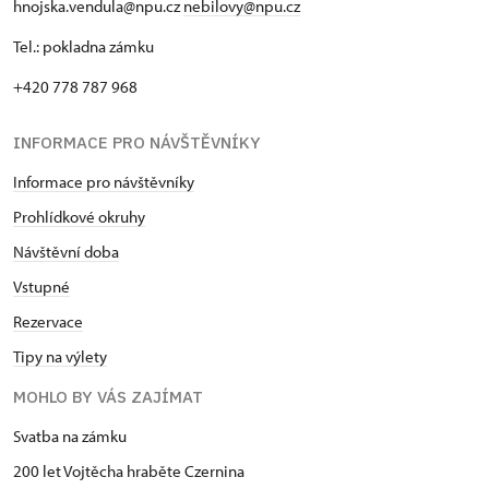
hnojska.vendula@npu.cz
nebilovy@npu.cz
Tel.: pokladna zámku
+420 778 787 968
INFORMACE PRO NÁVŠTĚVNÍKY
Informace pro návštěvníky
Prohlídkové okruhy
Návštěvní doba
Vstupné
Rezervace
Tipy na výlety
MOHLO BY VÁS ZAJÍMAT
Svatba na zámku
200 let Vojtěcha hraběte Czernina