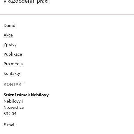
v každodenní praxi.
Domů
Akce
Zprávy
Publikace
Pro média
Kontakty
KONTAKT
Státní zámek Nebílovy
Nebílovy 1
Nezvěstice
332 04
E-mail: