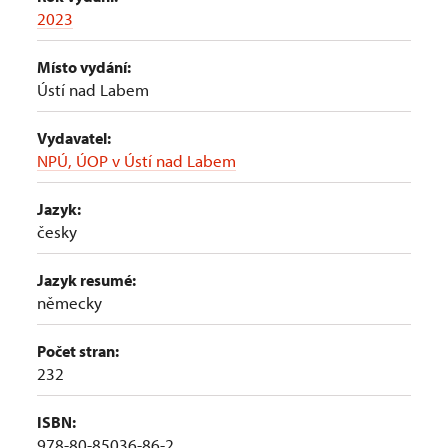
2023
Místo vydání:
Ústí nad Labem
Vydavatel:
NPÚ, ÚOP v Ústí nad Labem
Jazyk:
česky
Jazyk resumé:
německy
Počet stran:
232
ISBN:
978-80-85036-86-2