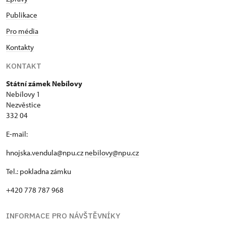
Publikace
Pro média
Kontakty
KONTAKT
Státní zámek Nebílovy
Nebílovy 1
Nezvěstice
332 04
E-mail:
hnojska.vendula@npu.cz
nebilovy@npu.cz
Tel.: pokladna zámku
+420 778 787 968
INFORMACE PRO NÁVŠTĚVNÍKY