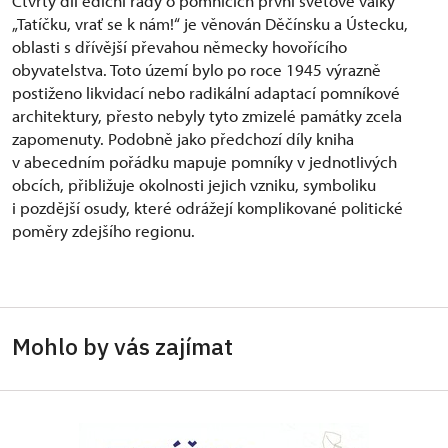
Čtvrtý díl ediční řady o pomnících první světové války
„Tatíčku, vrať se k nám!“ je věnován Děčínsku a Ústecku,
oblasti s dřívější převahou německy hovořícího
obyvatelstva. Toto území bylo po roce 1945 výrazně
postiženo likvidací nebo radikální adaptací pomníkové
architektury, přesto nebyly tyto zmizelé památky zcela
zapomenuty. Podobně jako předchozí díly kniha
v abecedním pořádku mapuje pomníky v jednotlivých
obcích, přibližuje okolnosti jejich vzniku, symboliku
i pozdější osudy, které odrážejí komplikované politické
poměry zdejšího regionu.
Mohlo by vás zajímat