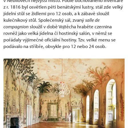
v Nebílovech nejvyšší místo. Podle dochovaného inventáře
z r. 1816 byl osvětlen pěti benátskými lustry, stál zde velký
jídelní stůl se židlemi pro 12 osob, a k zábavě sloužil
kulečníkový stůl. Společenský sál, zvaný
salle de
compagnion
sloužil v době Vojtěcha hraběte czernina
rovněž jako velká jídelna či hostinský salón, v němž se
pořádaly výjimečné oficiální hostiny. Tzv. velké menu se
podávalo na stříbře, obvykle pro 12 nebo 24 osob.