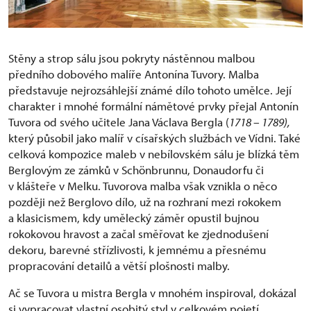
Stěny a strop sálu jsou pokryty nástěnnou malbou
předního dobového malíře Antonína Tuvory. Malba
představuje nejrozsáhlejší známé dílo tohoto umělce. Její
charakter i mnohé formální námětové prvky přejal Antonín
Tuvora od svého učitele Jana Václava Bergla (
1718 – 1789),
který působil jako malíř v císařských službách ve Vídni. Také
celková kompozice maleb v nebílovském sálu je blízká těm
Berglovým ze zámků v Schönbrunnu, Donaudorfu či
v klášteře v Melku. Tuvorova malba však vznikla o něco
později než Berglovo dílo, už na rozhraní mezi rokokem
a klasicismem, kdy umělecký záměr opustil bujnou
rokokovou hravost a začal směřovat ke zjednodušení
dekoru, barevné střízlivosti, k jemnému a přesnému
propracování detailů a větší plošnosti malby.
Ač se Tuvora u mistra Bergla v mnohém inspiroval, dokázal
si vypracovat vlastní osobitý styl v celkovém pojetí