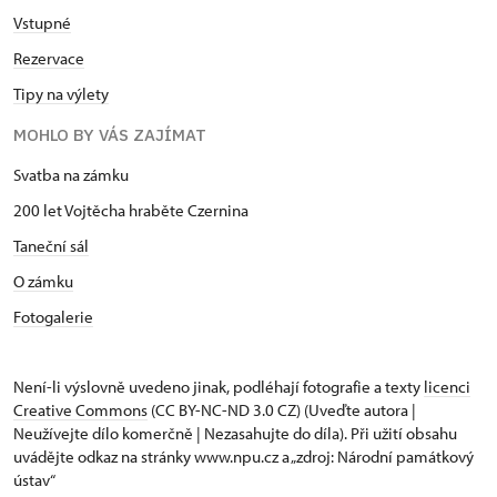
Vstupné
Rezervace
Tipy na výlety
MOHLO BY VÁS ZAJÍMAT
Svatba na zámku
200 let Vojtěcha hraběte Czernina
Taneční sál
O zámku
Fotogalerie
Není-li výslovně uvedeno jinak, podléhají fotografie a texty
licenci
Creative Commons
(CC BY-NC-ND 3.0 CZ) (Uveďte autora |
Neužívejte dílo komerčně | Nezasahujte do díla). Při užití obsahu
uvádějte odkaz na stránky www.npu.cz a „zdroj: Národní památkový
ústav“