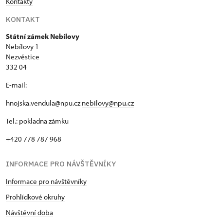
Kontakty
KONTAKT
Státní zámek Nebílovy
Nebílovy 1
Nezvěstice
332 04
E-mail:
hnojska.vendula@npu.cz
nebilovy@npu.cz
Tel.: pokladna zámku
+420 778 787 968
INFORMACE PRO NÁVŠTĚVNÍKY
Informace pro návštěvníky
Prohlídkové okruhy
Návštěvní doba