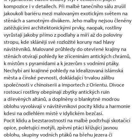
kompozice i v detailech. Při malbě tanečního sálu zrušil
jakoukoli bariéru mezi malovaným exotickým světem na
stěnách a samotným divákem. Jeho malby nejsou členěny
zatěžujícími architektonickými prvky, naopak, rostliny
vyrůstají jakoby přímo z podlahy a míří až do poloviny
stropu, kde sklánějí své rozložité koruny nad hlavy
návštěvníků. Malované průhledy do otevřené krajiny na
stěnách otvírají pohledy ke zříceninám antických chrámů,
k místům s pyramidami a k jezerům s vodními ptáky.
Nechybí ani krajinné pohledy na idealizovaná islámská
města a čínské pevnosti, dokládající trvalou zálibu
společnosti v chinoiserii a importech z Orientu. Divoce
rostoucí rostliny obepínají zbytky antických ruin
a dřevěných altánů, a doplněny o blankytně modrou
oblohu vyvolávají v návštěvníkovi pocity klidu a harmonie
kdesi na odlehlém místě v idylickém bezčasí.
Pocit klidu a bezstarostnosti na malbě podtrhují skotačící
opice, poletující motýli, zpěvní ptáci křižující jasnou
oblohu, skupiny vodních ptáků na břehu jezera či