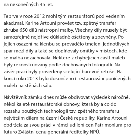
na nekonečných 45 let.
Teprve v roce 2012 mohl tým restaurátorů pod vedením
akad.mal. Karine Artouni provést tzv. zpětný transfer
zhruba 650 dílů nástropní malby. Všechny díly musely být
samozřejmě nejdříve důkladně ošetřeny a zpevněny. Po
jejich osazení na klenbu se provádělo tmelení jednotlivých
spár mezi díly a také se doplňovaly omítky v místech, kde
se malba nezachovala. Některé z chybějících části maleb
byly rekonstruovány podle dochovaných fotografií. Na
závěr prací byly provedeny scelující barevné retuše. Na
konci roku 2013 bylo dokončeno i restaurování poničených
maleb na stěnách sálu.
Návštěvník zámku dnes může obdivovat výsledek náročné,
několikaleté restaurátorské obnovy, která byla co do
rozsahu použitých technologií tzv. zpětného transferu
největším dílem na území České republiky. Karine Artouni
obdržela za svou práci v rámci udílení cen Patrimonium pro
futuro Zvláštní cenu generální ředitelky NPÚ.