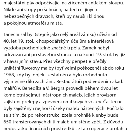
majestátní páv odpočívající na zříceném antickém sloupu.
Nikde ani stopy po šelmách, hadech či jiných
nebezpečných dravcích, kteří by narušili klidnou
a pokojnou atmosféru místa.
Taneční sál byl (stejně jako celý areál zámku) užíván od
40. let 19. stol. k hospodářským účelům a interiérová
výzdoba pochopitelně značně trpěla. Zámek nebyl
udržován ani po stavební stránce a na konci 19. stol. byl již
v havarijním stavu. Přes všechny peripetie přežily
unikátní Tuvorovy malby (byť velmi poškozené) až do roku
1968, kdy byl objekt zestátněn a bylo rozhodnuto
výjimečné dílo zachránit. Restaurátoři pod vedením akad.
malířů V. Benedíka a V. Bergra provedli během dvou let
kompletní sejmutí nástropních maleb, jejich provizorní
zajištění přelepy a zpevnění omítkových vrstev. Částečně
byly zajištěny i nejhorší úseky maleb nástěnných. Počítalo
se s tím, že po rekonstrukci zcela prohnilé klenby bude
650 transferovaných dílů maleb umístěno zpět. Z důvodu
nedostatku finančních prostředků se tato operace protáhla