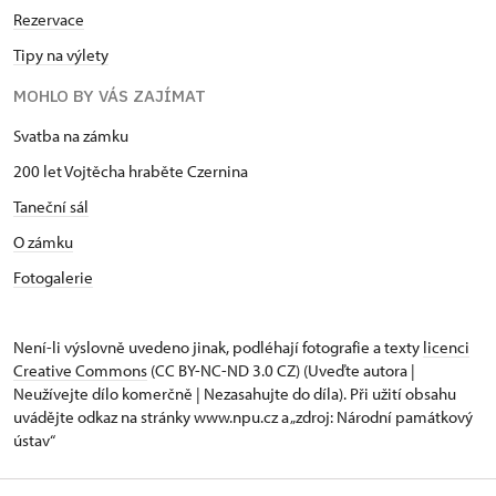
Rezervace
Tipy na výlety
MOHLO BY VÁS ZAJÍMAT
Svatba na zámku
200 let Vojtěcha hraběte Czernina
Taneční sál
O zámku
Fotogalerie
Není-li výslovně uvedeno jinak, podléhají fotografie a texty
licenci
Creative Commons
(CC BY-NC-ND 3.0 CZ) (Uveďte autora |
Neužívejte dílo komerčně | Nezasahujte do díla). Při užití obsahu
uvádějte odkaz na stránky www.npu.cz a „zdroj: Národní památkový
ústav“