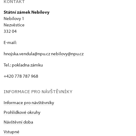
KONTAKT
Státní zámek Nebílovy
Nebílovy 1
Nezvěstice
332 04
E-mail:
hnojska.vendula@npu.cz
nebilovy@npu.cz
Tel.: pokladna zámku
+420 778 787 968
INFORMACE PRO NÁVŠTĚVNÍKY
Informace pro návštěvníky
Prohlídkové okruhy
Návštěvní doba
Vstupné