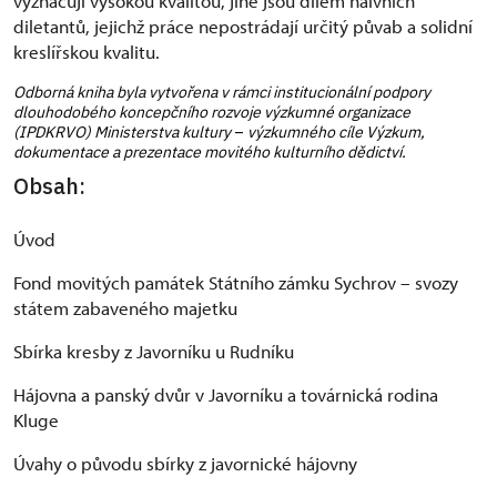
vyznačují vysokou kvalitou, jiné jsou dílem naivních
diletantů, jejichž práce nepostrádají určitý půvab a solidní
kreslířskou kvalitu.
Odborná kniha byla vytvořena v rámci institucionální podpory
dlouhodobého koncepčního rozvoje výzkumné organizace
(IPDKRVO) Ministerstva kultury
–
výzkumného cíle Výzkum,
dokumentace a prezentace movitého kulturního dědictví.
Obsah:
Úvod
Fond movitých památek Státního zámku Sychrov – svozy
státem zabaveného majetku
Sbírka kresby z Javorníku u Rudníku
Hájovna a panský dvůr v Javorníku a továrnická rodina
Kluge
Úvahy o původu sbírky z javornické hájovny