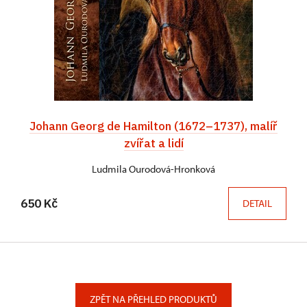
Johann Georg de Hamilton (1672–1737), malíř
zvířat a lidí
Ludmila Ourodová-Hronková
650 Kč
DETAIL
ZPĚT NA PŘEHLED PRODUKTŮ