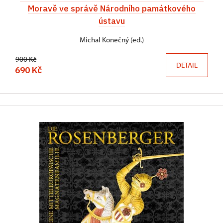
Moravě ve správě Národního památkového
ústavu
Michal Konečný (ed.)
900 Kč
DETAIL
690 Kč