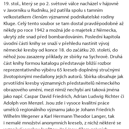
19. stol., který se po 2. světové válce nacházel v hájovně
v Javorníku u Rudníku, jež patřila spolu s tamním
velkostatkem členům významné podnikatelské rodiny
Kluge. Celý tento soubor se tam dostal pravděpodobně až
někdy po roce 1942 a možná jde o majetek z Německa,
ukrytý zde snad před bombardováním. Poslední kapitola
úvodní části knihy se snaží v přehledu nastínit vývoj
německé kresby od konce 18. do začátku 20. století, do
něhož jsou zasazeny příklady ze sbírky na Sychrově. Druhá
část knihy formou katalogu představuje bližší rozbor
reprezentativního výběru 65 kreseb doplněný stručnými
životopisnými medailony jejich autorů. Sbírka obsahuje jak
prvotřídní kresby významných představitelů německého
obrazového umění, mezi nimiž nechybí ani taková jména
jako např. Caspar David Friedrich, Adrian Ludwig Richter či
Adolph von Menzel. Jsou zde i vysoce kvalitní práce
umělců regionálního významu jako je Johann Friedrich
Wilhelm Wegener a Karl Hermann Theodor Langer, tak
i nemalé množství anonymních kreseb, z nichž některé se