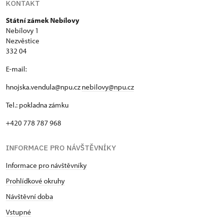
KONTAKT
Státní zámek Nebílovy
Nebílovy 1
Nezvěstice
332 04
E-mail:
hnojska.vendula@npu.cz
nebilovy@npu.cz
Tel.: pokladna zámku
+420 778 787 968
INFORMACE PRO NÁVŠTĚVNÍKY
Informace pro návštěvníky
Prohlídkové okruhy
Návštěvní doba
Vstupné