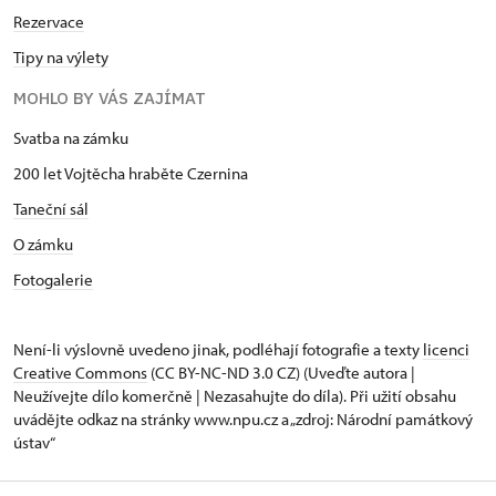
Rezervace
Tipy na výlety
MOHLO BY VÁS ZAJÍMAT
Svatba na zámku
200 let Vojtěcha hraběte Czernina
Taneční sál
O zámku
Fotogalerie
Není-li výslovně uvedeno jinak, podléhají fotografie a texty
licenci
Creative Commons
(CC BY-NC-ND 3.0 CZ) (Uveďte autora |
Neužívejte dílo komerčně | Nezasahujte do díla). Při užití obsahu
uvádějte odkaz na stránky www.npu.cz a „zdroj: Národní památkový
ústav“