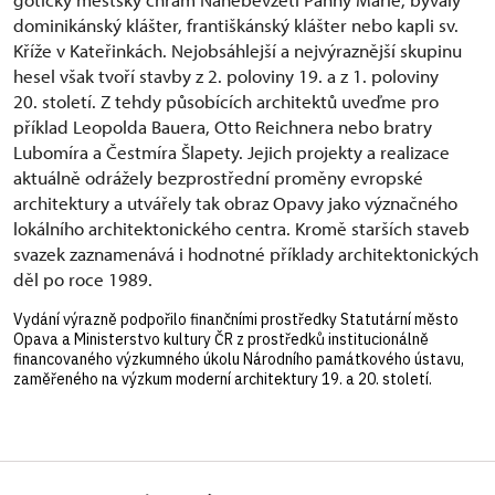
dominikánský klášter, františkánský klášter nebo kapli sv.
Kříže v Kateřinkách. Nejobsáhlejší a nejvýraznější skupinu
hesel však tvoří stavby z 2. poloviny 19. a z 1. poloviny
20. století. Z tehdy působících architektů uveďme pro
příklad Leopolda Bauera, Otto Reichnera nebo bratry
Lubomíra a Čestmíra Šlapety. Jejich projekty a realizace
aktuálně odrážely bezprostřední proměny evropské
architektury a utvářely tak obraz Opavy jako význačného
lokálního architektonického centra. Kromě starších staveb
svazek zaznamenává i hodnotné příklady architektonických
děl po roce 1989.
Vydání výrazně podpořilo finančními prostředky Statutární město
Opava a Ministerstvo kultury ČR z prostředků institucionálně
financovaného výzkumného úkolu Národního památkového ústavu,
zaměřeného na výzkum moderní architektury 19. a 20. století.