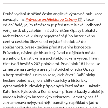
Druhé vydání úspěšné česko-anglické výpravné publikace
navazující na
Průvodce architekturou Ostravy
v téže
ediční řadě, jejím záměrem je představit laické i odborné
veřejnosti, obyvatelům i návštěvníkům Opavy bohatství
architektonické kultury nejvýznačnějšího historického
centra českého Slezska od nejstarších dob až do
současnosti. Svazek začíná představením koncepce
Průvodce, následuje historický úvod o dějinách města
a o jeho urbanistickém a architektonickém vývoji. Hlavní
část tvoří heslář s 202 položkami. První blok 181 hesel se
zaměřuje na stavby a areály historického jádra Opavy
a bezprostředně s ním souvisejících čtvrtí. Další bloky
hesláře pojednávají o architektonicky a historicky
významných budovách připojených částí města – Jaktaře,
Kateřinek, Kylešovic a Komárova – přičemž každý z bloků je
uveden krátkým historickým exkurzem. Samotný heslář
zaznamenává nejvýznačnější památky, například v jádru
gotický městský chrám Nanebevzetí Panny Marie, bývalý