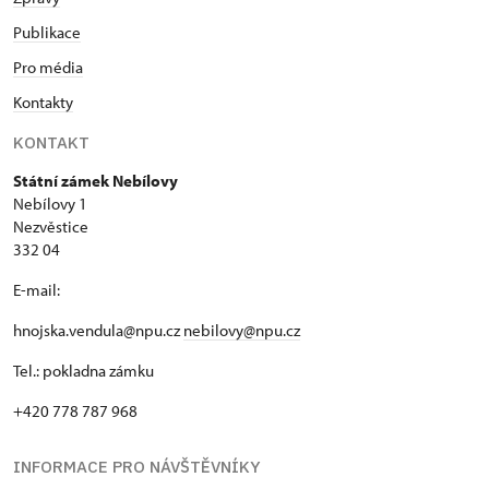
Publikace
Pro média
Kontakty
KONTAKT
Státní zámek Nebílovy
Nebílovy 1
Nezvěstice
332 04
E-mail:
hnojska.vendula@npu.cz
nebilovy@npu.cz
Tel.: pokladna zámku
+420 778 787 968
INFORMACE PRO NÁVŠTĚVNÍKY