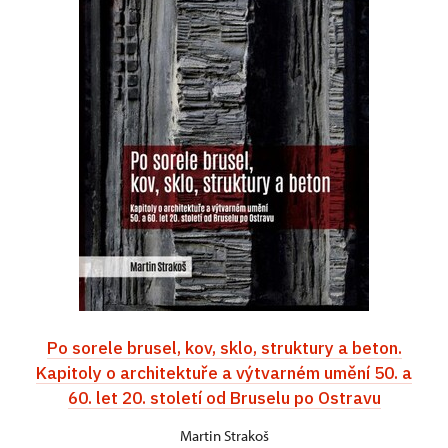
Po sorele brusel, kov, sklo, struktury a beton.
Kapitoly o architektuře a výtvarném umění 50. a
60. let 20. století od Bruselu po Ostravu
Martin Strakoš