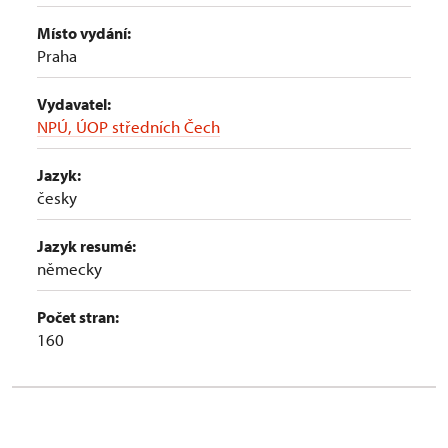
Místo vydání:
Praha
Vydavatel:
NPÚ, ÚOP středních Čech
Jazyk:
česky
Jazyk resumé:
německy
Počet stran:
160