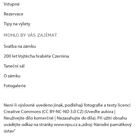
Vstupné
Rezervace
Tipy na výlety
MOHLO BY VÁS ZAJÍMAT
Svatba na zámku
200 let Vojtěcha hraběte Czernina
Taneční sál
O zámku
Fotogalerie
Není-li výslovně uvedeno jinak, podléhají fotografie a texty
licenci
Creative Commons
(CC BY-NC-ND 3.0 CZ) (Uveďte autora |
Neužívejte dílo komerčně | Nezasahujte do díla). Při užití obsahu
uvádějte odkaz na stránky www.npu.cz a „zdroj: Národní památkový
ústav“