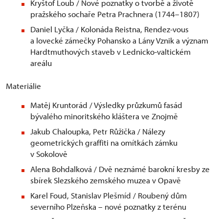
Kryštof Loub / Nové poznatky o tvorbě a životě
pražského sochaře Petra Prachnera (1744–1807)
Daniel Lyčka / Kolonáda Reistna, Rendez‑vous
a lovecké zámečky Pohansko a Lány Vznik a význam
Hardtmuthových staveb v Lednicko­‑valtickém
areálu
Materiálie
Matěj Kruntorád / Výsledky průzkumů fasád
bývalého minoritského kláštera ve Znojmě
Jakub Chaloupka, Petr Růžička / Nálezy
geometrických graffiti na omítkách zámku
v Sokolově
Alena Bohdalková / Dvě neznámé barokní kresby ze
sbírek Slezského zemského muzea v Opavě
Karel Foud, Stanislav Plešmíd / Roubený dům
severního Plzeňska – nové poznatky z terénu