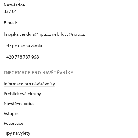
Nezvěstice
332 04
E-mail:
hnojska.vendula@npu.cz
nebilovy@npu.cz
Tel.: pokladna zámku
+420 778 787 968
INFORMACE PRO NÁVŠTĚVNÍKY
Informace pro návštěvníky
Prohlídkové okruhy
Návštěvní doba
Vstupné
Rezervace
Tipy na výlety