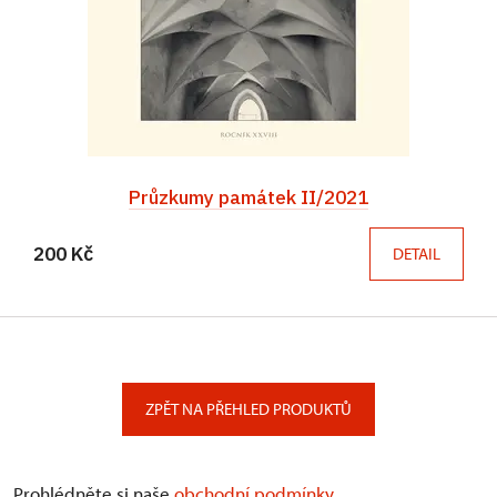
Průzkumy památek II/2021
200 Kč
DETAIL
ZPĚT NA PŘEHLED PRODUKTŮ
Prohlédněte si naše
obchodní podmínky