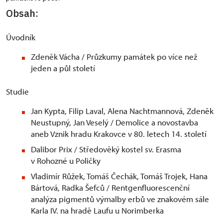
Obsah:
Úvodník
Zdeněk Vácha / Průzkumy památek po více než
jeden a půl století
Studie
Jan Kypta, Filip Laval, Alena Nachtmannová, Zdeněk
Neustupný, Jan Veselý / Demolice a novostavba
aneb Vznik hradu Krakovce v 80. letech 14. století
Dalibor Prix / Středověký kostel sv. Erasma
v Rohozné u Poličky
Vladimír Růžek, Tomáš Čechák, Tomáš Trojek, Hana
Bártová, Radka Šefců / Rentgenfluorescenční
analýza pigmentů výmalby erbů ve znakovém sále
Karla IV. na hradě Laufu u Norimberka