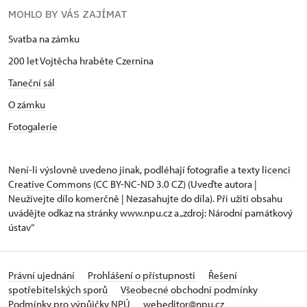
MOHLO BY VÁS ZAJÍMAT
Svatba na zámku
200 let Vojtěcha hraběte Czernina
Taneční sál
O zámku
Fotogalerie
Není-li výslovně uvedeno jinak, podléhají fotografie a texty
licenci
Creative Commons
(CC BY-NC-ND 3.0 CZ) (Uveďte autora |
Neužívejte dílo komerčně | Nezasahujte do díla). Při užití obsahu
uvádějte odkaz na stránky www.npu.cz a „zdroj: Národní památkový
ústav“
Právní ujednání
Prohlášení o přístupnosti
Řešení
spotřebitelských sporů
Všeobecné obchodní podmínky
Podmínky pro výpůjčky NPÚ
webeditor@npu.cz