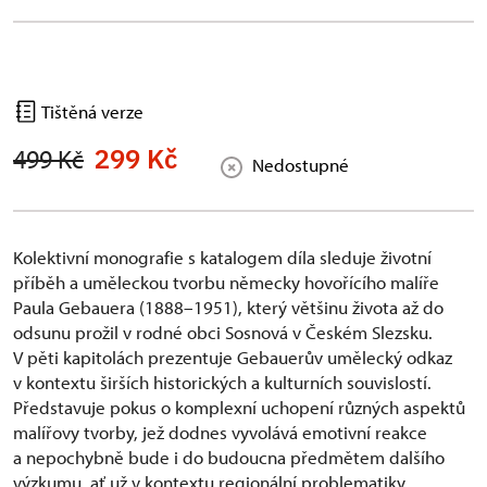
Tištěná verze
299 Kč
499 Kč
Nedostupné
Kolektivní monografie s katalogem díla sleduje životní
příběh a uměleckou tvorbu německy hovořícího malíře
Paula Gebauera (1888–1951), který většinu života až do
odsunu prožil v rodné obci Sosnová v Českém Slezsku.
V pěti kapitolách prezentuje Gebauerův umělecký odkaz
v kontextu širších historických a kulturních souvislostí.
Představuje pokus o komplexní uchopení různých aspektů
malířovy tvorby, jež dodnes vyvolává emotivní reakce
a nepochybně bude i do budoucna předmětem dalšího
výzkumu, ať už v kontextu regionální problematiky