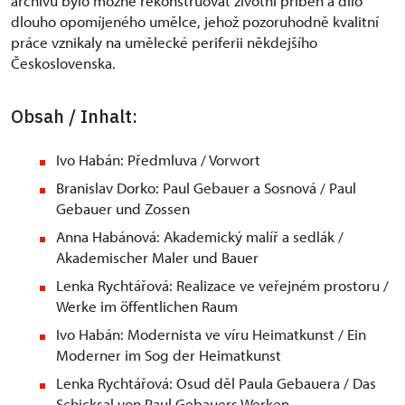
archivu bylo možné rekonstruovat životní příběh a dílo
dlouho opomíjeného umělce, jehož pozoruhodně kvalitní
práce vznikaly na umělecké periferii někdejšího
Československa.
Obsah / Inhalt:
Ivo Habán: Předmluva / Vorwort
Branislav Dorko: Paul Gebauer a Sosnová / Paul
Gebauer und Zossen
Anna Habánová: Akademický malíř a sedlák /
Akademischer Maler und Bauer
Lenka Rychtářová: Realizace ve veřejném prostoru /
Werke im öffentlichen Raum
Ivo Habán: Modernista ve víru Heimatkunst / Ein
Moderner im Sog der Heimatkunst
Lenka Rychtářová: Osud děl Paula Gebauera / Das
Schicksal von Paul Gebauers Werken