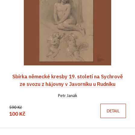
Sbírka německé kresby 19. století na Sychrově
ze svozu z hájovny v Javorníku u Rudníku
Petr Janák
590 Kč
DETAIL
100 Kč