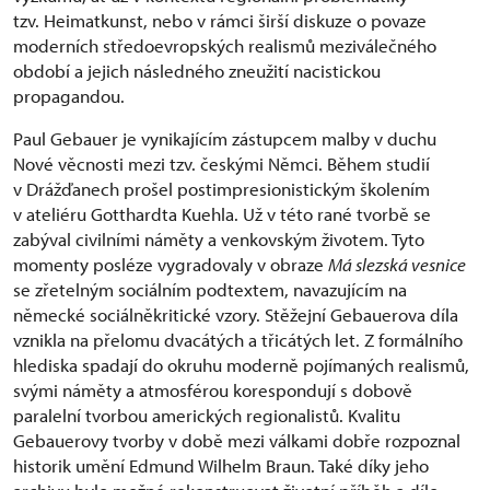
tzv. Heimatkunst, nebo v rámci širší diskuze o povaze
moderních středoevropských realismů meziválečného
období a jejich následného zneužití nacistickou
propagandou.
Paul Gebauer je vynikajícím zástupcem malby v duchu
Nové věcnosti mezi tzv. českými Němci. Během studií
v Drážďanech prošel postimpresionistickým školením
v ateliéru Gotthardta Kuehla. Už v této rané tvorbě se
zabýval civilními náměty a venkovským životem. Tyto
momenty posléze vygradovaly v obraze
Má slezská vesnice
se zřetelným sociálním podtextem, navazujícím na
německé sociálněkritické vzory. Stěžejní Gebauerova díla
vznikla na přelomu dvacátých a třicátých let. Z formálního
hlediska spadají do okruhu moderně pojímaných realismů,
svými náměty a atmosférou korespondují s dobově
paralelní tvorbou amerických regionalistů. Kvalitu
Gebauerovy tvorby v době mezi válkami dobře rozpoznal
historik umění Edmund Wilhelm Braun. Také díky jeho