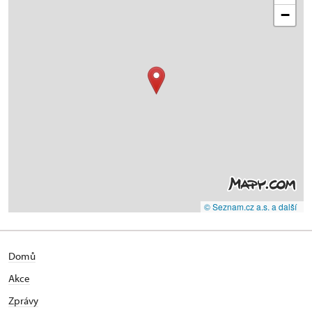
−
© Seznam.cz a.s. a další
Domů
Akce
Zprávy