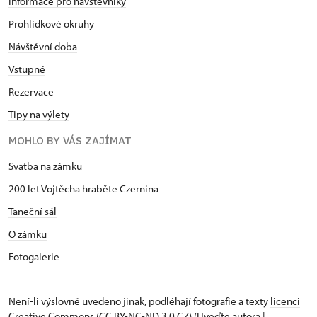
Informace pro návštěvníky
Prohlídkové okruhy
Návštěvní doba
Vstupné
Rezervace
Tipy na výlety
MOHLO BY VÁS ZAJÍMAT
Svatba na zámku
200 let Vojtěcha hraběte Czernina
Taneční sál
O zámku
Fotogalerie
Není-li výslovně uvedeno jinak, podléhají fotografie a texty
licenci
Creative Commons
(CC BY-NC-ND 3.0 CZ) (Uveďte autora |