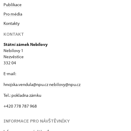
Publikace
Pro média
Kontakty
KONTAKT
Státní zámek Nebílovy
Nebílovy 1
Nezvěstice
332 04
E-mail:
hnojska.vendula@npu.cz
nebilovy@npu.cz
Tel.: pokladna zámku
+420 778 787 968
INFORMACE PRO NÁVŠTĚVNÍKY