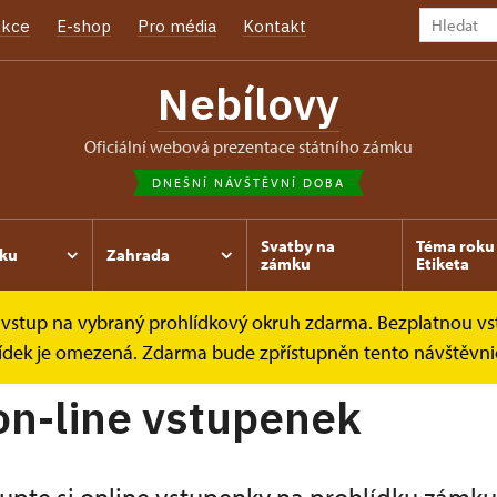
kce
E-shop
Pro média
Kontakt
Nebílovy
oficiální webová prezentace státního zámku
DNEŠNÍ NÁVŠTĚVNÍ DOBA
Svatby na
Téma roku 
ku
Zahrada
zámku
Etiketa
ce vstup na vybraný prohlídkový okruh zdarma. Bezplatnou vs
azy
hlídek je omezená. Zdarma bude zpřístupněn tento návštěvni
on-line vstupenek