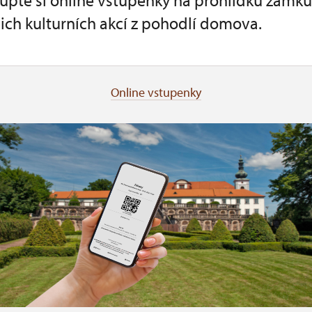
kupte si online vstupenky na prohlídku zámk
ich kulturních akcí z pohodlí domova.
Online vstupenky