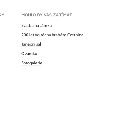
KY
MOHLO BY VÁS ZAJÍMAT
Svatba na zámku
200 let Vojtěcha hraběte Czernina
Taneční sál
O zámku
Fotogalerie