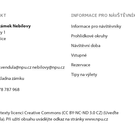
AKT
INFORMACE PRO NÁVŠTĚVNÍ
 zámek Nebílovy
Informace pro návštěvníky
y 1
Prohlídkové okruhy
ice
Návštěvní doba
Vstupné
Rezervace
a.vendula@npu.cz
nebilovy@npu.cz
Tipy na výlety
okladna zámku
78 787 968
 texty
licenci Creative Commons
(CC BY-NC-ND 3.0 CZ) (Uveďte
la). Při užití obsahu uvádějte odkaz na stránky www.npu.cz