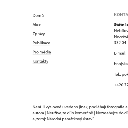
KONT
Domů
Akce
Státní
Nebílov
Zprávy
Nezvěst
332 04
Publikace
Pro média
E-mail:
Kontakty
hnojsk
Tel.: p
+420 7
Není-li výslovně uvedeno jinak, podléhají fotografie a
autora | Neužívejte dílo komerčně | Nezasahujte do dí
a „zdroj: Národní památkový ústav“