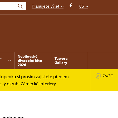
Plánujete výlet
CS
Nebílovské
-
Tuwora
divadelní léto
Gallery
2026
tupenku si prosím zajistěte předem
ZAVŘÍT
cký okruh: Zámecké interiéry.