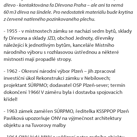
dřevo - kontaktována fa Dřevona Praha – ale ani ta nemá
60 m3 dřeva na šindele. Pro nedostatek materiálu bude krytina
z červeně natřeného pozinkovaného plechu.
- 1955 - v místnostech zámku se nachází sedm bytů, sklady
fy Dřevona a sklady JZD, obchod Jednoty, dřevníky
náležející k jednotlivým bytům, kanceláře Místního
národního výboru s rozhlasovou ústřednou a některé
místnosti mají propadlé stropy.
- 1962 - Okresní národní výbor Plzeň – jih zpracoval
investiční úkol Rekonstrukci zámku v Nebílovech;
projektant SÚRPMO; dodavatel OSP Plzeň-sever; termín
dokončení 1966! V záměru byla i dostavba spojovacích
křídel!
- 1963 zámek zaměřen SÚRPMO, ředitelka KSSPPOP Plzeň
Pavlíková upozorňuje ONV na výjmečnost architektury
objektu a na Tuvorovy malby
- 1964 ONV žádá MNV o vyklizení patra zadního objektu,