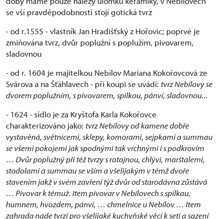
doby máme pouze nálezy úlomků keramiky, v Nebílovech
se vší pravděpodobností stojí gotická tvrz
- od r.1555 - vlastník Jan Hradišťský z Hořovic; poprvé je
zmiňována tvrz, dvůr poplužní s poplužím, pivovarem,
sladovnou
- od r. 1604 je majitelkou Nebílov Mariana Kokořovcová ze
Svárova a na Šťáhlavech - při koupi se uvádí:
tvrz Nebílovy se
dvorem poplužním, s pivovarem, spilkou, pánví, sladovnou...
- 1624 - sídlo je za Kryštofa Karla Kokořovce
charakterizováno jako:
tvrz Nebílovy od kamene dobře
vystavěná, světnicemi, sklepy, komorami, sejpkami a summau
se všemi pokojemi jak spodnými tak vrchnými i s podkrovím
… Dvůr poplužný při též tvrzy s ratajnou, chlývi, marštalemi,
stodolami a summau se vším a všelijakým v témž dvoře
stavením jakž v svém zavření týž dvůr od starodávna zůstává
… Pivovar k témuž. Item pivovar v Nebílovech s spilkau,
humnem, hvozdem, pánví, … chmelnice u Nebílov … Item
zahrada nade tvrzí pro všelijaké kuchyňské věci k setí a sazení