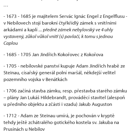
…
- 1673 - 1685 je majitelem Servác Ignác Engel z Engelflusu -
v Nebílovech stojí barokní čtyřkřídlý zámek s vnitřními
arkádami a kaplí
... předně zámek nebylovský ve 4 uhly
vystavený, zůkol vůkol vnitř (s) pavlačí, k tomu s jednou
Caplou
- 1685 - 1705 Jan Jindřich Kokořovec z Kokořova
- 1705 - nebílovské panství kupuje Adam Jindřich hrabě ze
Steinau, císařský generál polní maršál, někdejší velitel
pozemního vojska v Benátkách
- 1706 začíná stavba zámku, resp. přestavba starého zámku
– plány Jan Lukáš Hildebrandt, prováděcí stavitel (alespoň
u předního objektu a zčásti i vzadu) Jakub Auguston
- 1712 - Adam ze Steinau umírá, je pochován v kryptě
tehdy ještě zchátralého gotického kostela sv. Jakuba na
Prusínách u Nebílov