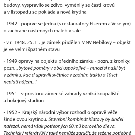
budovy, vyspravilo se zdivo, vyměnily se části krovů
a v listopadu se pokládala nová krytina
- 1942 - poprvé se jedná (s restaurátory Fišerem a Veselým)
o záchraně nástěnných maleb v sále
- v r. 1948, 25.11. je zámek přidělen MNV Nebílovy – objekt
je ve velmi špatném stavu
- 1949 opravy na objektu předního zámku - pozn. z kroniky:
pozn.
„bytové poměry v obci uspokojivé – mnozí si našli byt
v zámku, kde si upravili světnice v zadním traktu a 10 let
neplatí nájem..."
- 1951 - v prostoru zámecké zahrady vzniká koupaliště
a hokejový stadion
- 1952 - Krajský národní výbor rozhodl o opravě věže
šindelovou krytinou.
Stavební kombinát Klatovy by šindel
nařezal, nemá však potřebných 60 m3 borového dřeva.
Technický referát KNV také nemůže zaručit, že sežene potřebné