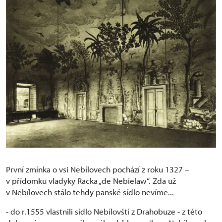
První zmínka o vsi Nebílovech pochází z roku 1327 –
v přídomku vladyky Racka „de Nebielaw“. Zda už
v Nebílovech stálo tehdy panské sídlo nevíme...
- do r.1555 vlastnili sídlo Nebílovští z Drahobuze - z této