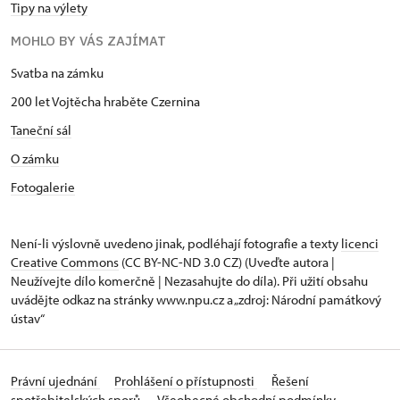
Tipy na výlety
MOHLO BY VÁS ZAJÍMAT
Svatba na zámku
200 let Vojtěcha hraběte Czernina
Taneční sál
O zámku
Fotogalerie
Není-li výslovně uvedeno jinak, podléhají fotografie a texty
licenci
Creative Commons
(CC BY-NC-ND 3.0 CZ) (Uveďte autora |
Neužívejte dílo komerčně | Nezasahujte do díla). Při užití obsahu
uvádějte odkaz na stránky www.npu.cz a „zdroj: Národní památkový
ústav“
Právní ujednání
Prohlášení o přístupnosti
Řešení
spotřebitelských sporů
Všeobecné obchodní podmínky