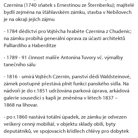
Czernina (1740 sňatek s Ernestinou ze Šternberku); majitelé
bydlí zejména na šťáhlavském zámku, stavba v Nebílovech
je na okraji jejich zájmu
- 1784 dědictví pro Vojtěcha hraběte Czernina z Chudenic;
na zámku probíhá generální oprava za účasti architektů
Palliardiho a Haberditze
- 1789 - 91 činnost malíře Antonína Tuvory vč. výmalby
tanečního sálu
- 1816 - umírá Vojtěch Czernin, panství dědí Waldsteinové,
zámek postupně přestává plnit funkci panského sídla. Na
nádvoří je do r.1851 udržována parková úprava, arkádová
galerie sousedící s kaplí je změněna v létech 1837 –
1868 na lihovar.
- po r.1860 nastává totální úpadek, ze zámku je odvezen
veškerý cenný mobiliář, v objektu sklady obilí, byty
deputátníků, ve spojovacích křídlech chlévy pro dobytek