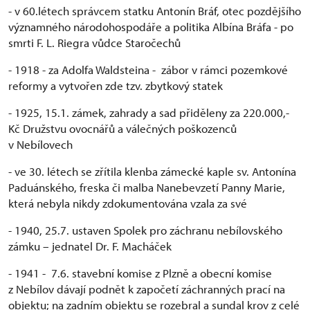
- v 60.létech správcem statku Antonín Bráf, otec pozdějšího
významného národohospodáře a politika Albína Bráfa - po
smrti F. L. Riegra vůdce Staročechů
- 1918 - za Adolfa Waldsteina - zábor v rámci pozemkové
reformy a vytvořen zde tzv. zbytkový statek
- 1925, 15.1. zámek, zahrady a sad přiděleny za 220.000,-
Kč Družstvu ovocnářů a válečných poškozenců
v Nebílovech
- ve 30. létech se zřítila klenba zámecké kaple sv. Antonína
Paduánského, freska či malba Nanebevzetí Panny Marie,
která nebyla nikdy zdokumentována vzala za své
- 1940, 25.7. ustaven Spolek pro záchranu nebílovského
zámku – jednatel Dr. F. Macháček
- 1941 - 7.6. stavební komise z Plzně a obecní komise
z Nebílov dávají podnět k započetí záchranných prací na
objektu; na zadním objektu se rozebral a sundal krov z celé