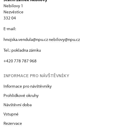
Nebílovy 1
Nezvěstice
332 04
E-mail:
hnojska.vendula@npu.cz
nebilovy@npu.cz
Tel.: pokladna zámku
+420 778 787 968
INFORMACE PRO NÁVŠTĚVNÍKY
Informace pro návštěvníky
Prohlídkové okruhy
Návštěvní doba
Vstupné
Rezervace