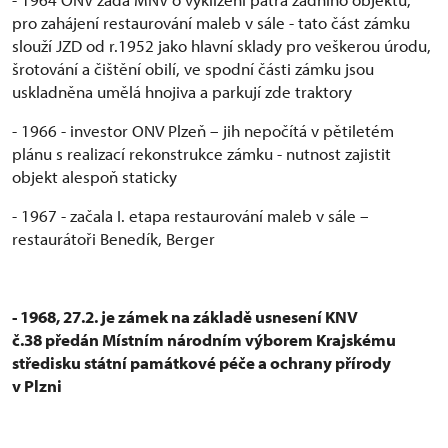
pro zahájení restaurování maleb v sále - tato část zámku
slouží JZD od r.1952 jako hlavní sklady pro veškerou úrodu,
šrotování a čištění obilí, ve spodní části zámku jsou
uskladněna umělá hnojiva a parkují zde traktory
- 1966 - investor ONV Plzeň – jih nepočítá v pětiletém
plánu s realizací rekonstrukce zámku - nutnost zajistit
objekt alespoň staticky
- 1967 - začala I. etapa restaurování maleb v sále –
restaurátoři Benedík, Berger
- 1968, 27.2. je zámek na základě usnesení KNV
č.38 předán Místním národním výborem Krajskému
středisku státní památkové péče a ochrany přírody
v Plzni