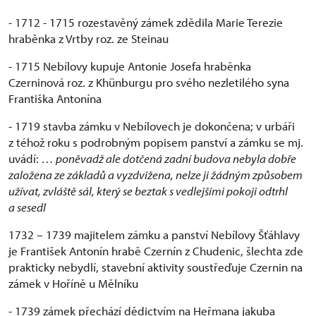
- 1712 - 1715 rozestavěný zámek zdědila Marie Terezie
hraběnka z Vrtby roz. ze Steinau
- 1715 Nebílovy kupuje Antonie Josefa hraběnka
Czerninová roz. z Khünburgu pro svého nezletilého syna
Františka Antonína
- 1719 stavba zámku v Nebílovech je dokončena; v urbáři
z téhož roku s podrobným popisem panství a zámku se mj.
uvádí:
… poněvadž ale dotčená zadní budova nebyla dobře
založena ze základů a vyzdvižena, nelze ji žádným způsobem
užívat, zvláště sál, který se beztak s vedlejšími pokoji odtrhl
a sesedl
1732 – 1739 majitelem zámku a panství Nebílovy Šťáhlavy
je František Antonín hrabě Czernín z Chudenic, šlechta zde
prakticky nebydlí, stavební aktivity soustřeďuje Czernin na
zámek v Hoříně u Mělníku
- 1739 zámek přechází dědictvím na Heřmana jakuba