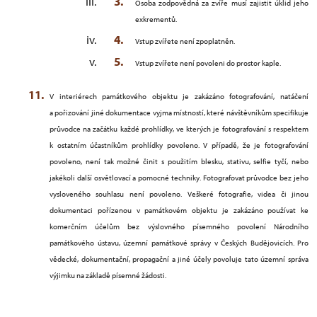
Osoba zodpovědná za zvíře musí zajistit úklid jeho
exkrementů.
Vstup zvířete není zpoplatněn.
Vstup zvířete není povoleni do prostor kaple.
V interiérech památkového objektu je zakázáno fotografování, natáčení
a pořizování jiné dokumentace vyjma místností, které návštěvníkům specifikuje
průvodce na začátku každé prohlídky, ve kterých je fotografování s respektem
k ostatním účastníkům prohlídky povoleno. V případě, že je fotografování
povoleno, není tak možné činit s použitím blesku, stativu, selfie tyčí, nebo
jakékoli další osvětlovací a pomocné techniky. Fotografovat průvodce bez jeho
vysloveného souhlasu není povoleno.
Veškeré fotografie, videa či jinou
dokumentaci pořízenou v památkovém objektu je zakázáno používat ke
komerčním účelům bez výslovného písemného povolení Národního
památkového ústavu, územní památkové správy v Českých Budějovicích. Pro
vědecké, dokumentační, propagační a jiné účely povoluje tato územní správa
výjimku na základě písemné žádosti.