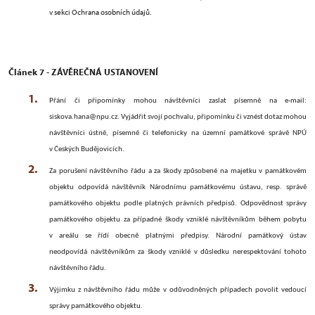
v sekci Ochrana osobních údajů.
Článek 7 - ZÁVĚREČNÁ USTANOVENÍ
Přání či připomínky mohou návštěvníci zaslat písemně na e-mail:
siskova.hana@npu.cz. Vyjádřit svojí pochvalu, připomínku či vznést dotaz mohou
návštěvníci ústně, písemně či telefonicky na územní památkové správě NPÚ
v Českých Budějovicích.
Za porušení návštěvního řádu a za škody způsobené na majetku v památkovém
objektu odpovídá návštěvník Národnímu památkovému ústavu, resp. správě
památkového objektu podle platných právních předpisů. Odpovědnost správy
památkového objektu za případné škody vzniklé návštěvníkům během pobytu
v areálu se řídí obecně platnými předpisy. Národní památkový ústav
neodpovídá návštěvníkům za škody vzniklé v důsledku nerespektování tohoto
návštěvního řádu.
Výjimku z návštěvního řádu může v odůvodněných případech povolit vedoucí
správy památkového objektu.