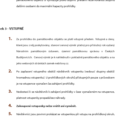
památkového objektu si vyhrazuje právo doplnit předem rezervovanou skupinu
dalšími osobami do maximální kapacity prohlídky.
ek 3 - VSTUPNÉ
Za prohlídku do památkového objektu se platí vstupné předem. Vstupné a slevy,
které jsou z něj poskytovány, stanoví cenový výměr platný pro příslušný rok vydaný
Národním památkovým ústavem, územní památkovou správou v Českých
Budějovicích. Cenový výměr je k nahlédnutí v pokladně památkového objektu a na
jeho webových stránkách zamek-nebilovy.cz.
Po zaplacení vstupného obdrží návštěvník vstupenku (vedoucí skupiny obdrží
hromadnou vstupenku). U prohlídkových okruhů přístupných pouze s průvodcem
je na vstupence vyznačen čas zahájení prohlídky.
Nedostaví-li se návštěvník k zahájení prohlídky v čase vyznačeném na vstupence,
platnost vstupenky propadá bez náhrady.
Zakoupené vstupenky nelze vrátit ani vyměnit.
Návštěvníci jsou povinni prokázat se vstupenkou při vstupu na prohlídkový okruh,