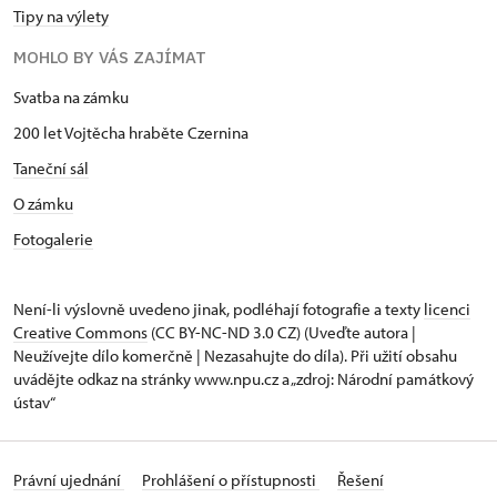
Tipy na výlety
MOHLO BY VÁS ZAJÍMAT
Svatba na zámku
200 let Vojtěcha hraběte Czernina
Taneční sál
O zámku
Fotogalerie
Není-li výslovně uvedeno jinak, podléhají fotografie a texty
licenci
Creative Commons
(CC BY-NC-ND 3.0 CZ) (Uveďte autora |
Neužívejte dílo komerčně | Nezasahujte do díla). Při užití obsahu
uvádějte odkaz na stránky www.npu.cz a „zdroj: Národní památkový
ústav“
Právní ujednání
Prohlášení o přístupnosti
Řešení