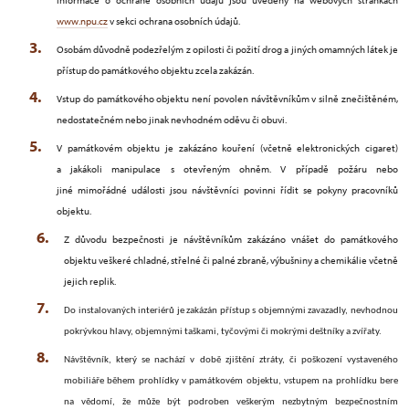
Informace o ochraně osobních údajů jsou uvedeny na webových stránkách
www.npu.cz
v sekci ochrana osobních údajů.
Osobám důvodně podezřelým z opilosti či požití drog a jiných omamných látek je
přístup do památkového objektu zcela zakázán.
Vstup do památkového objektu není povolen návštěvníkům v silně znečištěném,
nedostatečném nebo jinak nevhodném oděvu či obuvi.
V památkovém objektu je zakázáno kouření (včetně elektronických cigaret)
a jakákoli manipulace s otevřeným ohněm. V případě požáru nebo
jiné mimořádné události jsou návštěvníci povinni řídit se pokyny pracovníků
objektu.
Z důvodu bezpečnosti je návštěvníkům zakázáno vnášet do památkového
objektu veškeré chladné, střelné či palné zbraně, výbušniny a chemikálie včetně
jejich replik.
Do instalovaných interiérů je zakázán přístup s objemnými zavazadly, nevhodnou
pokrývkou hlavy, objemnými taškami, tyčovými či mokrými deštníky a zvířaty.
Návštěvník, který se nachází v době zjištění ztráty, či poškození vystaveného
mobiliáře během prohlídky v památkovém objektu, vstupem na prohlídku bere
na vědomí, že může být podroben veškerým nezbytným bezpečnostním