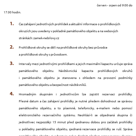
červen - srpen od 9:00 do
17.00 hodin
.
Čas zahájení jednotlivých prohlídek a aktuální informace o prohlídkových
okruzích jsou uvedeny v pokladně památkového objektu a na webových
stránkách: zamek-nebilovy.cz
Prohlídkové okruhy se dělí na prohlídkové okruhy bez průvodce
a prohlídkové okruhy s průvodcem.
Intervaly mezi jednotlivými prohlídkami a jejich maximální kapacitu určuje správa
památkového objektu. Návštěvnická kapacita prohlídkových okruhů
i památkového objektu je stanovena s ohledem na provozní podmínky
památkového objektu a bezpečnost návštěvníků.
Hromadným skupinám i jednotlivcům lze zajistit rezervaci prohlídky.
Přesné datum a čas zahájení prohlídky je nutné předem dohodnout se správou
památkového objektu, a to písemně, telefonicky, e-mailem nebo pomocí
elektronického rezervačního systému. Neohlásí-li se objednaná skupina či
jednotlivec nejpozději 15 minut před sjednanou dobou pro začátek prohlídky
u pokladny památkového objektu, sjednaná rezervace prohlídky se ruší. Správa