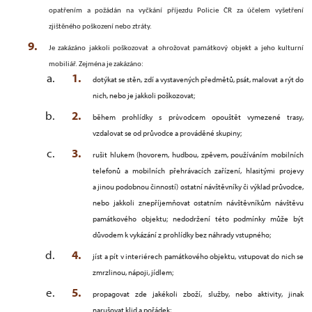
opatřením a požádán na vyčkání příjezdu Policie ČR za účelem vyšetření
zjištěného poškození nebo ztráty.
Je zakázáno jakkoli poškozovat a ohrožovat památkový objekt a jeho kulturní
mobiliář. Zejména je zakázáno:
dotýkat se stěn, zdí a vystavených předmětů, psát, malovat a rýt do
nich, nebo je jakkoli poškozovat;
během prohlídky s průvodcem opouštět vymezené trasy,
vzdalovat se od průvodce a prováděné skupiny;
rušit hlukem (hovorem, hudbou, zpěvem, používáním mobilních
telefonů a mobilních přehrávacích zařízení, hlasitými projevy
a jinou podobnou činností) ostatní návštěvníky či výklad průvodce,
nebo jakkoli znepříjemňovat ostatním návštěvníkům návštěvu
památkového objektu; nedodržení této podmínky může být
důvodem k vykázání z prohlídky bez náhrady vstupného;
jíst a pít v interiérech
památkového objektu
, vstupovat do nich se
zmrzlinou, nápoji, jídlem;
propagovat zde jakékoli zboží, služby, nebo aktivity, jinak
narušovat klid a pořádek;