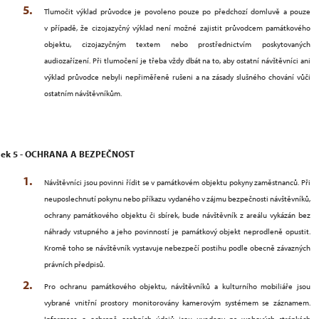
Tlumočit výklad průvodce je povoleno pouze po předchozí domluvě a pouze
v případě, že cizojazyčný výklad není možné zajistit průvodcem památkového
objektu, cizojazyčným textem nebo prostřednictvím poskytovaných
audiozařízení. Při tlumočení je třeba vždy dbát na to, aby ostatní návštěvníci ani
výklad průvodce nebyli nepřiměřeně rušeni a na zásady slušného chování vůči
ostatním návštěvníkům.
nek 5 - OCHRANA A BEZPEČNOST
Návštěvníci jsou povinni řídit se v památkovém objektu pokyny zaměstnanců. Při
neuposlechnutí pokynu nebo příkazu vydaného v zájmu bezpečnosti návštěvníků,
ochrany památkového objektu či sbírek, bude návštěvník z areálu vykázán bez
náhrady vstupného a jeho povinností je památkový objekt neprodleně opustit.
Kromě toho se návštěvník vystavuje nebezpečí postihu podle obecně závazných
právních předpisů.
Pro ochranu památkového objektu, návštěvníků a kulturního mobiliáře jsou
vybrané vnitřní prostory monitorovány kamerovým systémem se záznamem.