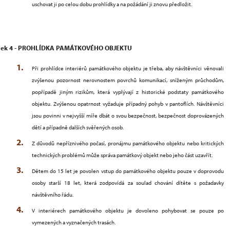
uschovat ji po celou dobu prohlídky a na požádání ji znovu předložit.
nek 4 - PROHLÍDKA PAMÁTKOVÉHO OBJEKTU
Při prohlídce interiérů památkového objektu je třeba, aby návštěvníci věnovali
zvýšenou pozornost nerovnostem povrchů komunikací, sníženým průchodům,
popřípadě jiným rizikům, která vyplývají z historické podstaty památkového
objektu. Zvýšenou opatrnost vyžaduje případný pohyb v pantoflích. Návštěvníci
jsou povinni v nejvyšší míře dbát o svou bezpečnost, bezpečnost doprovázených
dětí a případně dalších svěřených osob.
Z
důvodů nepříznivého počasí, pronájmu památkového objektu nebo kritických
technických problémů může správa památkový objekt nebo jeho část uzavřít.
Dětem do 15 let je povolen vstup do památkového objektu pouze v doprovodu
osoby starší 18 let, která zodpovídá za soulad chování dítěte s požadavky
návštěvního řádu.
V interiérech památkového objektu je dovoleno pohybovat se pouze po
vymezených a vyznačených trasách.