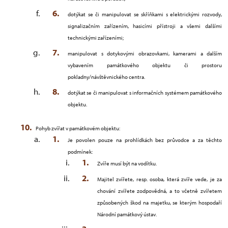
dotýkat se či manipulovat se skříňkami s elektrickými rozvody,
signalizačním zařízením, hasicími přístroji a všemi dalšími
technickými zařízeními;
manipulovat s dotykovými obrazovkami, kamerami a dalším
vybavením památkového objektu či prostoru
pokladny/návštěvnického centra.
dotýkat se či manipulovat s informačních systémem památkového
objektu.
Pohyb zvířat v památkovém objektu:
Je povolen pouze na prohlídkách bez průvodce a za těchto
podmínek:
Zvíře musí být na vodítku.
Majitel zvířete, resp. osoba, která zvíře vede, je za
chování zvířete zodpovědná, a to včetně zvířetem
způsobených škod na majetku, se kterým hospodaří
Národní památkový ústav.