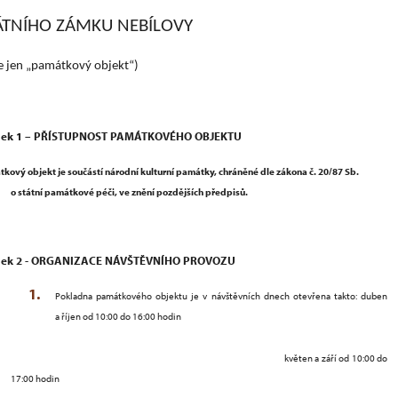
ÁTNÍHO ZÁMKU NEBÍLOVY
e jen „památkový objekt“)
nek 1 – PŘÍSTUPNOST PAMÁTKOVÉHO OBJEKTU
kový objekt je součástí národní kulturní památky, chráněné dle zákona č. 20/87 Sb.
o státní památkové péči, ve znění pozdějších předpisů.
nek 2 - ORGANIZACE NÁVŠTĚVNÍHO PROVOZU
Pokladna památkového objektu je v návštěvních dnech otevřena takto: duben
a říjen od 10:00 do 16:00 hodin
květen a září od 10:00 do
17:00 hodin