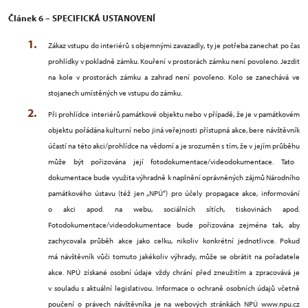
Článek 6 – SPECIFICKÁ USTANOVENÍ
Zákaz vstupu do interiérů s objemnými zavazadly, ty je potřeba zanechat po čas
prohlídky v pokladně zámku. Kouření v prostorách zámku není povoleno. Jezdit
na kole v prostorách zámku a zahrad není povoleno. Kolo se zanechává ve
stojanech umístěných ve vstupu do zámku.
Při prohlídce interiérů památkové objektu nebo v případě, že je v památkovém
objektu pořádána kulturní nebo jiná veřejnosti přístupná akce, bere návštěvník
účastí na této akci/prohlídce na vědomí a je srozuměn s tím, že v jejím
průběhu
může být pořizována její fotodokumentace/videodokumentace. Tato
dokumentace bude využita výhradně k naplnění oprávněných zájmů Národního
památkového ústavu (též jen „NPÚ“) pro účely propagace akce, informování
o akci apod. na webu, sociálních sítích, tiskovinách apod.
Fotodokumentace/videodokumentace bude pořizována zejména tak, aby
zachycovala průběh akce jako celku, nikoliv konkrétní jednotlivce. Pokud
má návštěvník vůči tomuto jakékoliv výhrady, může se obrátit na pořadatele
akce. NPÚ získané osobní údaje vždy chrání před zneužitím a zpracovává je
v souladu s aktuální legislativou. Informace o ochraně osobních údajů včetně
poučení o právech návštěvníka je na webových stránkách NPÚ www.npu.cz