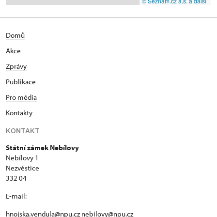
© Seznam.cz a.s. a další
Domů
Akce
Zprávy
Publikace
Pro média
Kontakty
KONTAKT
Státní zámek Nebílovy
Nebílovy 1
Nezvěstice
332 04
E-mail:
hnojska.vendula@npu.cz
nebilovy@npu.cz