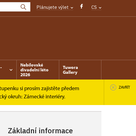
Plánujete výlet
CS
Nebílovské
-
Tuwora
divadelní léto
Gallery
2026
tupenku si prosím zajistěte předem
ZAVŘÍT
cký okruh: Zámecké interiéry.
Základní informace