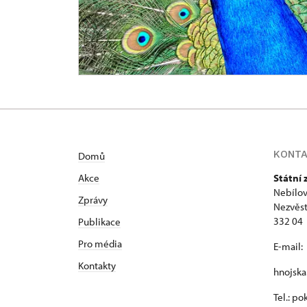
KONT
Domů
Akce
Státní
Nebílov
Zprávy
Nezvěst
332 04
Publikace
Pro média
E-mail:
Kontakty
hnojsk
Tel.: p