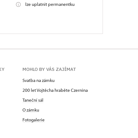
lze uplatnit permanentku
KY
MOHLO BY VÁS ZAJÍMAT
Svatba na zámku
200 let Vojtěcha hraběte Czernina
Taneční sál
O zámku
Fotogalerie