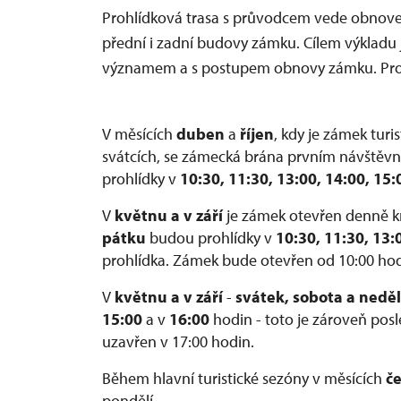
Prohlídková trasa s průvodcem vede obnove
přední i zadní budovy zámku. Cílem výkladu j
významem a s postupem obnovy zámku. Prohl
V měsících
duben
a
říjen
, kdy je zámek tur
svátcích, se zámecká brána prvním návštěvní
prohlídky v
10:30, 11:30, 13:00, 14:00, 15
V
květnu
a v
září
je zámek otevřen denně k
pátku
budou prohlídky v
10:30, 11:30, 13:
prohlídka. Zámek bude otevřen od 10:00 hod
V
květnu a v září
-
svátek, sobota a neděl
15:00
a v
16:00
hodin - toto je zároveň pos
uzavřen v 17:00 hodin.
Během hlavní turistické sezóny v měsících
če
pondělí.