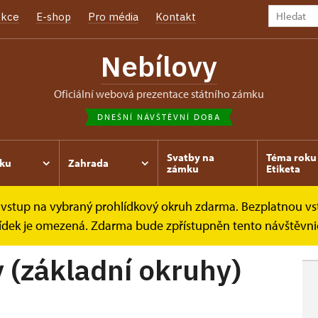
kce
E-shop
Pro média
Kontakt
Nebílovy
oficiální webová prezentace státního zámku
DNEŠNÍ NÁVŠTĚVNÍ DOBA
Svatby na
Téma roku 
ku
Zahrada
zámku
Etiketa
ce vstup na vybraný prohlídkový okruh zdarma. Bezplatnou vs
rohlídkové okruhy
Zámecké interiéry (základní okruhy)
hlídek je omezená. Zdarma bude zpřístupněn tento návštěvni
 (základní okruhy)