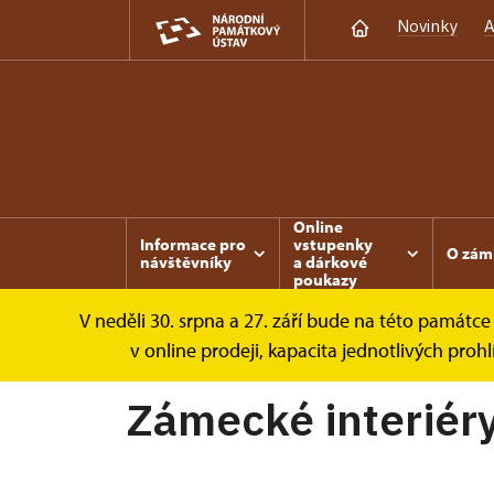
Novinky
A
Online
Informace pro
vstupenky
O zám
návštěvníky
a dárkové
poukazy
V neděli 30. srpna a 27. září bude na této památ
Nebílovy
Informace pro návštěvníky
P
v online prodeji, kapacita jednotlivých pro
Zámecké interiéry