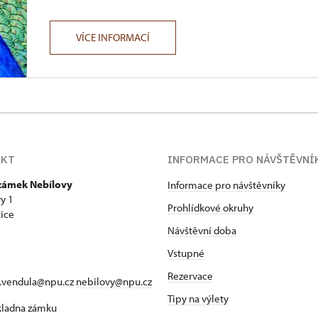
VÍCE INFORMACÍ
AKT
INFORMACE PRO NÁVŠTĚVNÍ
 zámek Nebílovy
Informace pro návštěvníky
y 1
Prohlídkové okruhy
ice
Návštěvní doba
Vstupné
Rezervace
a.vendula@npu.cz
nebilovy@npu.cz
Tipy na výlety
okladna zámku