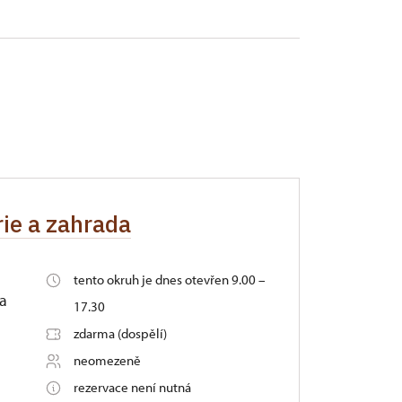
rie a zahrada
tento okruh je dnes otevřen 9.00 –
na
17.30
zdarma (dospělí)
neomezeně
rezervace není nutná