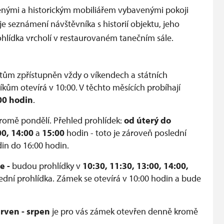
nými a historickým mobiliářem vybavenými pokoji
e seznámení návštěvníka s historií objektu, jeho
ídka vrcholí v restaurovaném tanečním sále.
istům zpřístupněn vždy o víkendech a státních
kům otevírá v 10:00. V těchto měsících probíhají
:00 hodin
.
romě pondělí. Přehled prohlídek:
od úterý do
00, 14:00
a
15:00
hodin - toto je zároveň poslední
in do 16:00 hodin.
e -
budou prohlídky v
10:30, 11:30, 13:00, 14:00,
lední prohlídka. Zámek se otevírá v 10:00 hodin a bude
rven - srpen
je pro vás zámek otevřen denně kromě