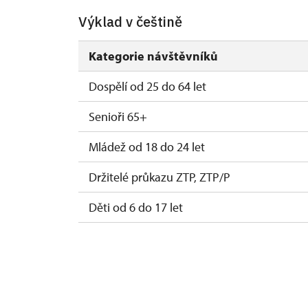
Výklad v češtině
Kategorie návštěvníků
Dospělí od 25 do 64 let
Senioři 65+
Mládež od 18 do 24 let
Držitelé průkazu ZTP, ZTP/P
Děti od 6 do 17 let
Děti do 5 let
Průvodce držitele průkazu ZTP/P
Pedagogický dozor (pro školní skupiny 1 o