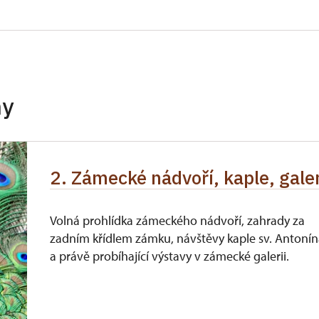
ro celou skupinu min. 15 osob)
zdarma
zdarma
zdarma
hy
zdarma
zdarma
2. Zámecké nádvoří, kaple, gale
íslušníci)
zdarma
zdarma
Volná prohlídka zámeckého nádvoří, zahrady za
zadním křídlem zámku, návštěvy kaple sv. Antoní
ůkazu)
a právě probíhající výstavy v zámecké galerii.