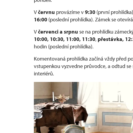
V
červnu
provázíme v
9:30
(první prohlídka
16:00
(poslední prohlídka). Zámek se otevírá
V
červenci a srpnu
se na prohlídku zámeck
10:00, 10:30, 11:00, 11:30
,
přestávka, 12:3
hodin (poslední prohlídka).
Komentovaná prohlídka začíná vždy před po
vstupenkou vyzvedne průvodce, a odtud se
interiérů.