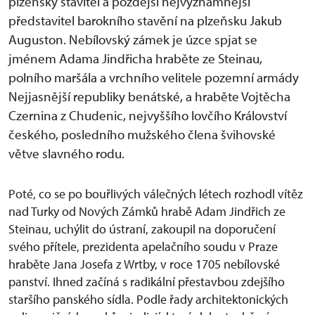
plzeňský stavitel a pozdější nejvýznamnější
představitel barokního stavění na plzeňsku Jakub
Auguston. Nebílovský zámek je úzce spjat se
jménem Adama Jindřicha hraběte ze Steinau,
polního maršála a vrchního velitele pozemní armády
Nejjasnější republiky benátské, a hraběte Vojtěcha
Czernina z Chudenic, nejvyššího lovčího Království
českého, posledního mužského člena švihovské
větve slavného rodu.
Poté, co se po bouřlivých válečných létech rozhodl vítěz
nad Turky od Nových Zámků hrabě Adam Jindřich ze
Steinau, uchýlit do ústraní, zakoupil na doporučení
svého přítele, prezidenta apelačního soudu v Praze
hraběte Jana Josefa z Wrtby, v roce 1705 nebílovské
panství. Ihned začíná s radikální přestavbou zdejšího
staršího panského sídla. Podle řady architektonických