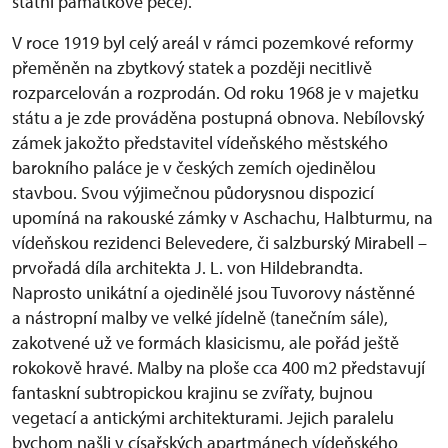
státní památkové péče).
V roce 1919 byl celý areál v rámci pozemkové reformy
přeměněn na zbytkový statek a později necitlivě
rozparcelován a rozprodán. Od roku 1968 je v majetku
státu a je zde prováděna postupná obnova. Nebílovský
zámek jakožto představitel vídeňského městského
barokního paláce je v českých zemích ojedinělou
stavbou. Svou výjimečnou půdorysnou dispozicí
upomíná na rakouské zámky v Aschachu, Halbturmu, na
vídeňskou rezidenci Belevedere, či salzburský Mirabell –
prvořadá díla architekta J. L. von Hildebrandta.
Naprosto unikátní a ojedinělé jsou Tuvorovy nástěnné
a nástropní malby ve velké jídelně (tanečním sále),
zakotvené už ve formách klasicismu, ale pořád ještě
rokokově hravé. Malby na ploše cca 400 m2 představují
fantaskní subtropickou krajinu se zvířaty, bujnou
vegetací a antickými architekturami. Jejich paralelu
bychom našli v císařských apartmánech vídeňského