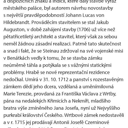
a dispozičních znaků a indicií, které daly stavbě výraz
městského paláce, byl autorem návrhu novostavby
s největší pravděpodobností Johann Lucas von
Hildebrandt. Prováděcím stavitelem se stal Jakub
Auguston, v době zahájení stavby (1706) už více než
pětatřicetiletý architekt a stavitel, který však za sebou
neměl žádnou zásadní realizaci. Patrně tato skutečnost
a snad i fakt, že se Steinau zdržoval na své vojenské misi
v Benátkách vedly k tomu, že se stavba zámku
neúměrně táhla a potýkala se s vážnými statickými
problémy. Hrabě se nové reprezentační rezidence
nedočkal. Umírá v 31. 10. 1712 a panství s rozestavěným
zámkem dědí jeho dcera, vzdělaná a uměnímilovná
Marie Terezie, provdaná za Františka Václava z Wrtby,
pána na nedalekých Křimicích a Nekmíři, mladšího
bratra výše zmíněného Jana Josefa, nyní už Nejvyššího
purkrabí království Českého. Wrtbové zámek nedostavěli
a v r. 1715 jej prodávají Antonii Josefě Czerninové