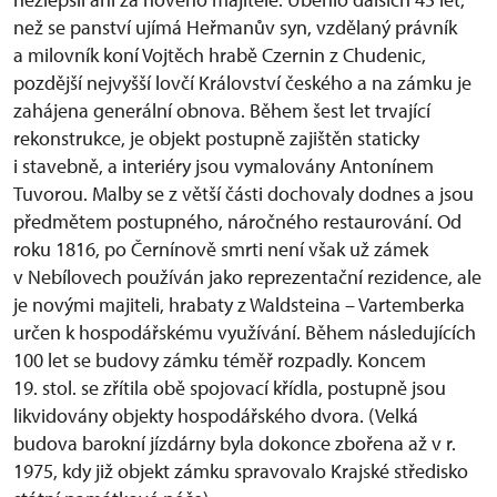
než se panství ujímá Heřmanův syn, vzdělaný právník
a milovník koní Vojtěch hrabě Czernin z Chudenic,
pozdější nejvyšší lovčí Království českého a na zámku je
zahájena generální obnova. Během šest let trvající
rekonstrukce, je objekt postupně zajištěn staticky
i stavebně, a interiéry jsou vymalovány Antonínem
Tuvorou. Malby se z větší části dochovaly dodnes a jsou
předmětem postupného, náročného restaurování. Od
roku 1816, po Černínově smrti není však už zámek
v Nebílovech používán jako reprezentační rezidence, ale
je novými majiteli, hrabaty z Waldsteina – Vartemberka
určen k hospodářskému využívání. Během následujících
100 let se budovy zámku téměř rozpadly. Koncem
19. stol. se zřítila obě spojovací křídla, postupně jsou
likvidovány objekty hospodářského dvora. (Velká
budova barokní jízdárny byla dokonce zbořena až v r.
1975, kdy již objekt zámku spravovalo Krajské středisko