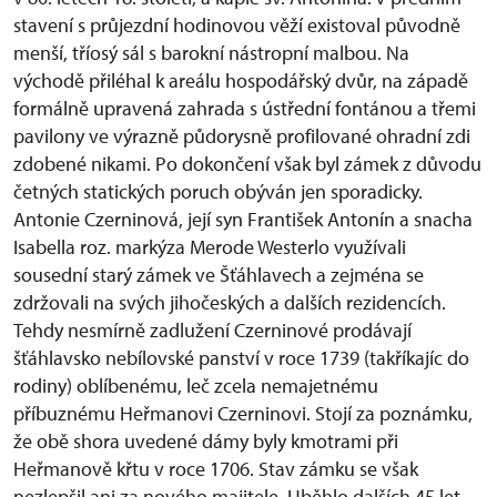
stavení s průjezdní hodinovou věží existoval původně
menší, tříosý sál s barokní nástropní malbou. Na
východě přiléhal k areálu hospodářský dvůr, na západě
formálně upravená zahrada s ústřední fontánou a třemi
pavilony ve výrazně půdorysně profilované ohradní zdi
zdobené nikami. Po dokončení však byl zámek z důvodu
četných statických poruch obýván jen sporadicky.
Antonie Czerninová, její syn František Antonín a snacha
Isabella roz. markýza Merode Westerlo využívali
sousední starý zámek ve Šťáhlavech a zejména se
zdržovali na svých jihočeských a dalších rezidencích.
Tehdy nesmírně zadlužení Czerninové prodávají
šťáhlavsko nebílovské panství v roce 1739 (takříkajíc do
rodiny) oblíbenému, leč zcela nemajetnému
příbuznému Heřmanovi Czerninovi. Stojí za poznámku,
že obě shora uvedené dámy byly kmotrami při
Heřmanově křtu v roce 1706. Stav zámku se však
nezlepšil ani za nového majitele. Uběhlo dalších 45 let,