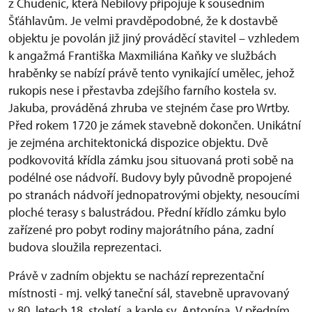
z Chudenic, která Nebílovy připojuje k sousedním
Šťáhlavům. Je velmi pravděpodobné, že k dostavbě
objektu je povolán již jiný prováděcí stavitel – vzhledem
k angažmá Františka Maxmiliána Kaňky ve službách
hraběnky se nabízí právě tento vynikající umělec, jehož
rukopis nese i přestavba zdejšího farního kostela sv.
Jakuba, prováděná zhruba ve stejném čase pro Wrtby.
Před rokem 1720 je zámek stavebně dokončen. Unikátní
je zejména architektonická dispozice objektu. Dvě
podkovovitá křídla zámku jsou situovaná proti sobě na
podélné ose nádvoří. Budovy byly původně propojené
po stranách nádvoří jednopatrovými objekty, nesoucími
ploché terasy s balustrádou. Přední křídlo zámku bylo
zařízené pro pobyt rodiny majorátního pána, zadní
budova sloužila reprezentaci.
Právě v zadním objektu se nachází reprezentační
místnosti - mj. velký taneční sál, stavebně upravovaný
v 80. letech 18. století, a kaple sv. Antonína. V předním