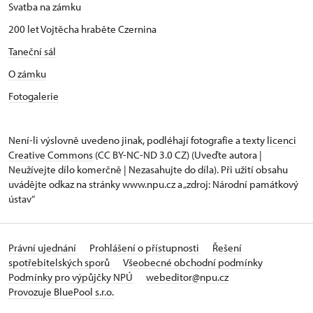
Svatba na zámku
200 let Vojtěcha hraběte Czernina
Taneční sál
O zámku
Fotogalerie
Není-li výslovně uvedeno jinak, podléhají fotografie a texty
licenci
Creative Commons
(CC BY-NC-ND 3.0 CZ) (Uveďte autora |
Neužívejte dílo komerčně | Nezasahujte do díla). Při užití obsahu
uvádějte odkaz na stránky www.npu.cz a „zdroj: Národní památkový
ústav“
Právní ujednání
Prohlášení o přístupnosti
Řešení
spotřebitelských sporů
Všeobecné obchodní podmínky
Podmínky pro výpůjčky NPÚ
webeditor@npu.cz
Provozuje BluePool s.r.o.