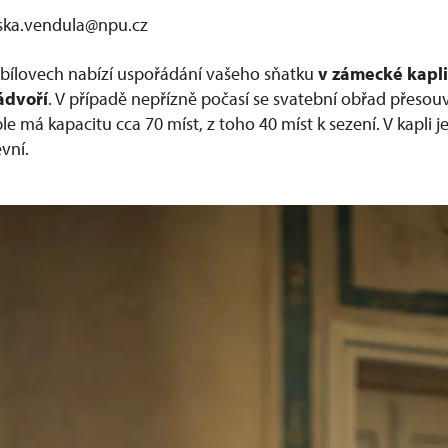
jska.vendula@npu.cz
bílovech nabízí uspořádání vašeho sňatku
v zámecké kapli
ádvoří
. V případě nepřízně počasí se svatební obřad přesou
e má kapacitu cca 70 míst, z toho 40 míst k sezení. V kapli 
evní.