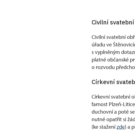
Civilní svatebn
Civilní svatební ob
úřadu ve Štěnovicí
s vyplněným dotazn
platné občanské pr
o rozvodu předcho
Církevní svate
Církevní svatební 
farnost Plzeň-Litic
duchovní a poté se
nutné opatřit si ž
(ke stažení
zde
) a 