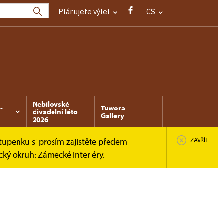
Plánujete výlet
CS
Nebílovské
-
Tuwora
divadelní léto
Gallery
2026
tupenku si prosím zajistěte předem
ZAVŘÍT
cký okruh: Zámecké interiéry.