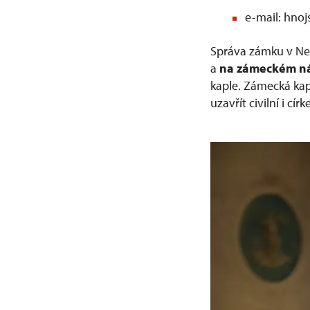
e-mail: hno
Správa zámku v Ne
a
na zámeckém n
kaple. Zámecká kapl
uzavřít civilní i círk