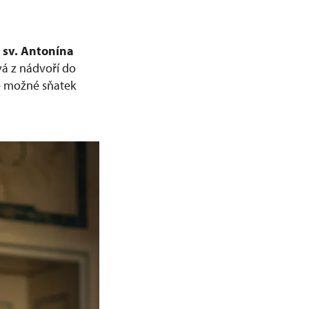
 sv. Antonína
vá z nádvoří do
je možné sňatek