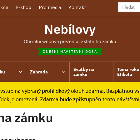
kce
E-shop
Pro média
Kontakt
Nebílovy
oficiální webová prezentace státního zámku
DNEŠNÍ NÁVŠTĚVNÍ DOBA
Svatby na
Téma roku 
ku
Zahrada
zámku
Etiketa
ce vstup na vybraný prohlídkový okruh zdarma. Bezplatnou vs
hlídek je omezená. Zdarma bude zpřístupněn tento návštěvni
 na zámku