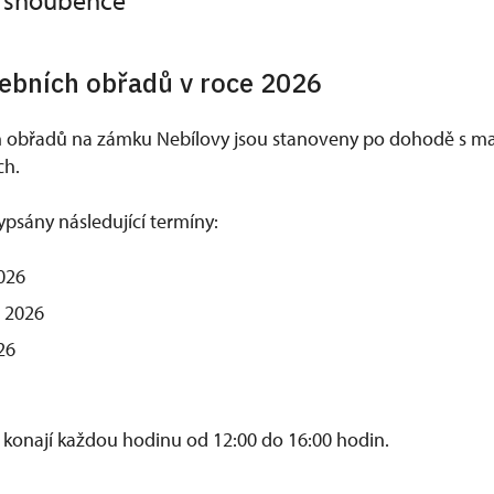
o snoubence
ebních obřadů v roce 2026
h obřadů na zámku Nebílovy jsou stanoveny po dohodě s m
ch.
ypsány následující termíny:
026
e 2026
26
 konají každou hodinu od 12:00 do 16:00 hodin.