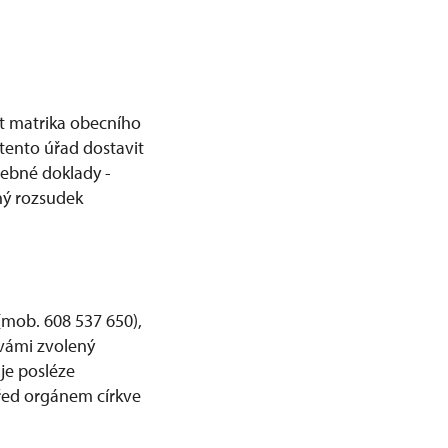
st matrika obecního
tento úřad dostavit
třebné doklady -
ný rozsudek
(mob. 608 537 650),
 vámi zvolený
je posléze
před orgánem církve