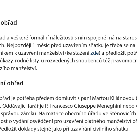
í obřad
řad a veškeré formální náležitosti s ním spojené má na staro
ch. Nejpozději 1 měsíc před uzavřením sňatku je třeba se na 
íkem k uzavření manželství (ke stažení
zde
) a předložit po
ůkazy, rodné listy, u rozvedených snoubenců též pravomoc
zího manželství.
bní obřad
obřad je potřeba předem domluvit s paní Martou Kiliánovou 
e. Oddávající farář je P. Francesco Giuseppe Meneghini nebo
 správou zámku. Na matrice obecního úřadu ve Štěnovicích 
ádost o vydání osvědčení pro uzavření platného manželství 
předložit doklady stejné jako při uzavírání civilního sňatku.