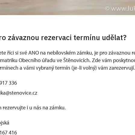
pro závaznou rezervaci termínu udělat?
ete říci si své ANO na nebílovském zámku, je pro závaznou r
 matriku Obecního úřadu ve Štěnovicích. Zde vám poskytno
rmínech a vámi vybraný termín (je-li volný) vám zarezervují.
 917 336
ika@stenovice.cz
 rezervujte i u nás na zámku.
jská
 167 416