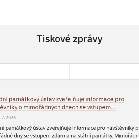
ch se snaží o zapojení postupně rekonstruované, nepříliš 
 života regionu, spolupořádá divadelní přehlídky, hudební fes
tvarného umění. Působil jako starosta ve Valči, je předsedou
 Haydna a ředitelem mezinárodního festivalu Haydnovy hud
Tiskové zprávy
ní památkový ústav zveřejňuje informace pro
ěvníky o mimořádných dnech se vstupem...
. 7. 2026
ní památkový ústav zveřejňuje informace pro návštěvníky p
ádné dny se vstupem zdarma na státní památky. Mimořádn