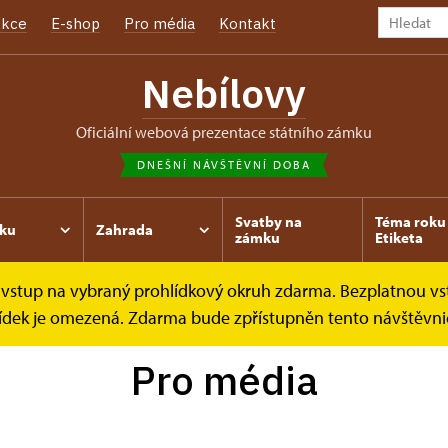
kce
E-shop
Pro média
Kontakt
Nebílovy
oficiální webová prezentace státního zámku
DNEŠNÍ NÁVŠTĚVNÍ DOBA
Svatby na
Téma roku 
ku
Zahrada
zámku
Etiketa
ce vstup na vybraný prohlídkový okruh zdarma. Bezplatnou vs
hlídek je omezená. Zdarma bude zpřístupněn tento návštěvni
Pro média