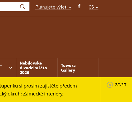
Plánujete výlet
CS
Nebílovské
-
Tuwora
divadelní léto
Gallery
2026
tupenku si prosím zajistěte předem
ZAVŘÍT
cký okruh: Zámecké interiéry.