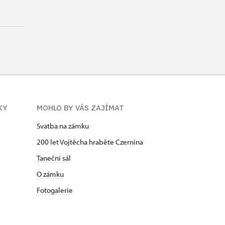
KY
MOHLO BY VÁS ZAJÍMAT
Svatba na zámku
200 let Vojtěcha hraběte Czernina
Taneční sál
O zámku
Fotogalerie