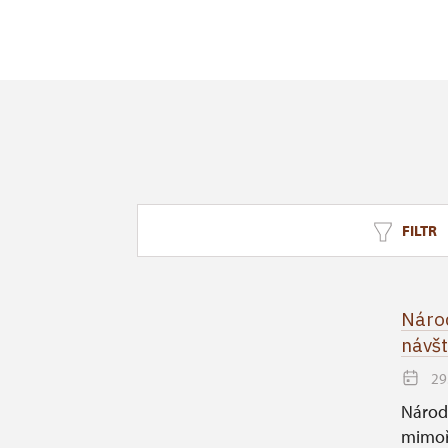
Nebílove
kulturního
výstavy vý
Josepha
FILTR
Národ
návšt
29
Národ
mimoř