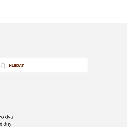
známé památky do
tivaly, organizuje
 České společnosti
ební slavnosti.
HLEDAT
ro dva
é dny