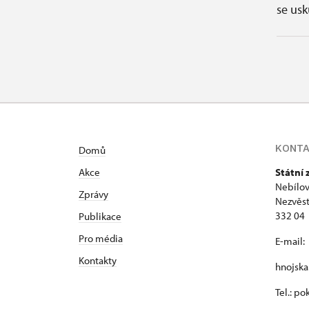
se usk
KONT
Domů
Akce
Státní
Nebílov
Zprávy
Nezvěst
332 04
Publikace
Pro média
E-mail:
Kontakty
hnojsk
Tel.: p