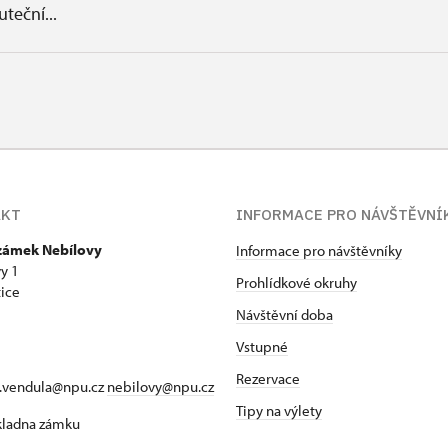
uteční...
AKT
INFORMACE PRO NÁVŠTĚVNÍ
 zámek Nebílovy
Informace pro návštěvníky
y 1
Prohlídkové okruhy
ice
Návštěvní doba
Vstupné
Rezervace
a.vendula@npu.cz
nebilovy@npu.cz
Tipy na výlety
okladna zámku