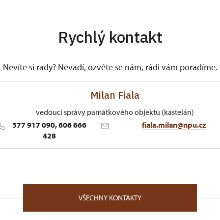
Rychlý kontakt
Nevíte si rady? Nevadí, ozvěte se nám, rádi vám poradíme.
Milan Fiala
vedoucí správy památkového objektu (kastelán)
377 917 090, 606 666
fiala.milan@npu.cz
428
ÚPS v Českých Budějovicích
1/, Nebílovy 1 33204
toupil 2. dubna 1991 na pozici kastelána státního zámku Va
VŠECHNY KONTAKTY
ko kastelán státního zámku Nebílovy. V obou případech se z
hranu památkových objektů, které se nacházely v havarijním