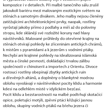
kompozice i v detailech. Při malbě tanečního sálu zrušil
jakoukoli bariéru mezi malovaným exotickým světem na
stěnách a samotným divákem. Jeho malby nejsou členěny
zatěžujícími architektonickými prvky, naopak, rostliny
vyrůstají jakoby přímo z podlahy a míří až do poloviny
stropu, kde sklánějí své rozložité koruny nad hlavy
návštěvníků. Malované průhledy do otevřené krajiny na
stěnách otvírají pohledy ke zříceninám antických chrámů,
k místům s pyramidami a k jezerům s vodními ptáky.
Nechybí ani krajinné pohledy na idealizovaná islámská
města a čínské pevnosti, dokládající trvalou zálibu
společnosti v chinoiserii a importech z Orientu. Divoce
rostoucí rostliny obepínají zbytky antických ruin
a dřevěných altánů, a doplněny o blankytně modrou
oblohu vyvolávají v návštěvníkovi pocity klidu a harmonie
kdesi na odlehlém místě v idylickém bezčasí.
Pocit klidu a bezstarostnosti na malbě podtrhují skotačící
opice, poletující motýli, zpěvní ptáci křižující jasnou
oblohu, skupiny vodních ptáků na břehu jezera či