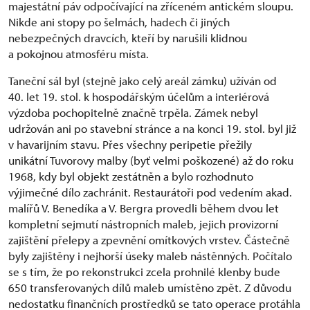
majestátní páv odpočívající na zříceném antickém sloupu.
Nikde ani stopy po šelmách, hadech či jiných
nebezpečných dravcích, kteří by narušili klidnou
a pokojnou atmosféru místa.
Taneční sál byl (stejně jako celý areál zámku) užíván od
40. let 19. stol. k hospodářským účelům a interiérová
výzdoba pochopitelně značně trpěla. Zámek nebyl
udržován ani po stavební stránce a na konci 19. stol. byl již
v havarijním stavu. Přes všechny peripetie přežily
unikátní Tuvorovy malby (byť velmi poškozené) až do roku
1968, kdy byl objekt zestátněn a bylo rozhodnuto
výjimečné dílo zachránit. Restaurátoři pod vedením akad.
malířů V. Benedíka a V. Bergra provedli během dvou let
kompletní sejmutí nástropních maleb, jejich provizorní
zajištění přelepy a zpevnění omítkových vrstev. Částečně
byly zajištěny i nejhorší úseky maleb nástěnných. Počítalo
se s tím, že po rekonstrukci zcela prohnilé klenby bude
650 transferovaných dílů maleb umístěno zpět. Z důvodu
nedostatku finančních prostředků se tato operace protáhla