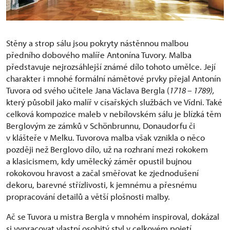
Stěny a strop sálu jsou pokryty nástěnnou malbou
předního dobového malíře Antonína Tuvory. Malba
představuje nejrozsáhlejší známé dílo tohoto umělce. Její
charakter i mnohé formální námětové prvky přejal Antonín
Tuvora od svého učitele Jana Václava Bergla (
1718 – 1789),
který působil jako malíř v císařských službách ve Vídni. Také
celková kompozice maleb v nebílovském sálu je blízká těm
Berglovým ze zámků v Schönbrunnu, Donaudorfu či
v klášteře v Melku. Tuvorova malba však vznikla o něco
později než Berglovo dílo, už na rozhraní mezi rokokem
a klasicismem, kdy umělecký záměr opustil bujnou
rokokovou hravost a začal směřovat ke zjednodušení
dekoru, barevné střízlivosti, k jemnému a přesnému
propracování detailů a větší plošnosti malby.
Ač se Tuvora u mistra Bergla v mnohém inspiroval, dokázal
si vypracovat vlastní osobitý styl v celkovém pojetí