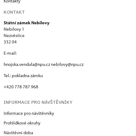
Kontakty
KONTAKT
Státní zámek Nebílovy
Nebílovy 1
Nezvěstice
332 04
E-mail:
hnojska.vendula@npu.cz
nebilovy@npu.cz
Tel.: pokladna zámku
+420 778 787 968
INFORMACE PRO NÁVŠTĚVNÍKY
Informace pro návštěvníky
Prohlídkové okruhy
Návštěvní doba