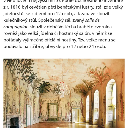
v Nebílovech nejvyšší místo. Podle dochovaného inventáře
z r. 1816 byl osvětlen pěti benátskými lustry, stál zde velký
jídelní stůl se židlemi pro 12 osob, a k zábavě sloužil
kulečníkový stůl. Společenský sál, zvaný
salle de
compagnion
sloužil v době Vojtěcha hraběte czernina
rovněž jako velká jídelna či hostinský salón, v němž se
pořádaly výjimečné oficiální hostiny. Tzv. velké menu se
podávalo na stříbře, obvykle pro 12 nebo 24 osob.