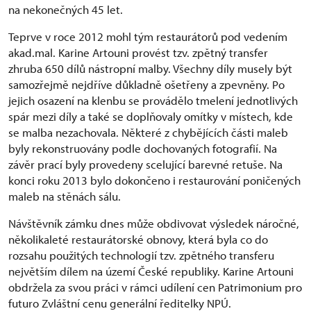
na nekonečných 45 let.
Teprve v roce 2012 mohl tým restaurátorů pod vedením
akad.mal. Karine Artouni provést tzv. zpětný transfer
zhruba 650 dílů nástropní malby. Všechny díly musely být
samozřejmě nejdříve důkladně ošetřeny a zpevněny. Po
jejich osazení na klenbu se provádělo tmelení jednotlivých
spár mezi díly a také se doplňovaly omítky v místech, kde
se malba nezachovala. Některé z chybějících části maleb
byly rekonstruovány podle dochovaných fotografií. Na
závěr prací byly provedeny scelující barevné retuše. Na
konci roku 2013 bylo dokončeno i restaurování poničených
maleb na stěnách sálu.
Návštěvník zámku dnes může obdivovat výsledek náročné,
několikaleté restaurátorské obnovy, která byla co do
rozsahu použitých technologií tzv. zpětného transferu
největším dílem na území České republiky. Karine Artouni
obdržela za svou práci v rámci udílení cen Patrimonium pro
futuro Zvláštní cenu generální ředitelky NPÚ.