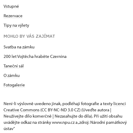
Vstupné
Rezervace
Tipy na výlety
MOHLO BY VÁS ZAJÍMAT
Svatba na zámku
200 let Vojtěcha hraběte Czernina
Taneční sál
O zámku
Fotogalerie
Není-li výslovně uvedeno jinak, podléhají fotografie a texty
licenci
Creative Commons
(CC BY-NC-ND 3.0 CZ) (Uveďte autora |
Neužívejte dílo komerčně | Nezasahujte do díla). Při užití obsahu
uvádějte odkaz na stránky www.npu.cz a „zdroj: Národní památkový
ústav“