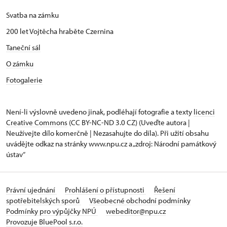
Svatba na zámku
200 let Vojtěcha hraběte Czernina
Taneční sál
O zámku
Fotogalerie
Není-li výslovně uvedeno jinak, podléhají fotografie a texty
licenci
Creative Commons
(CC BY-NC-ND 3.0 CZ) (Uveďte autora |
Neužívejte dílo komerčně | Nezasahujte do díla). Při užití obsahu
uvádějte odkaz na stránky www.npu.cz a „zdroj: Národní památkový
ústav“
Právní ujednání
Prohlášení o přístupnosti
Řešení
spotřebitelských sporů
Všeobecné obchodní podmínky
Podmínky pro výpůjčky NPÚ
webeditor@npu.cz
Provozuje BluePool s.r.o.