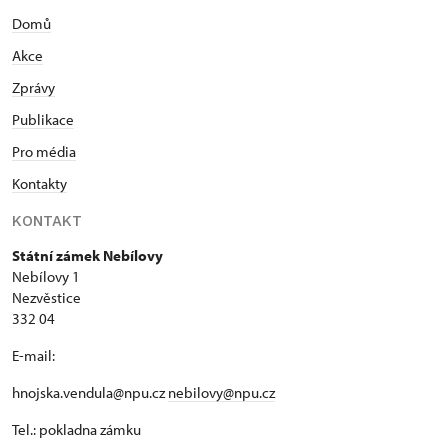
Domů
Akce
Zprávy
Publikace
Pro média
Kontakty
KONTAKT
Státní zámek Nebílovy
Nebílovy 1
Nezvěstice
332 04
E-mail:
hnojska.vendula@npu.cz
nebilovy@npu.cz
Tel.: pokladna zámku