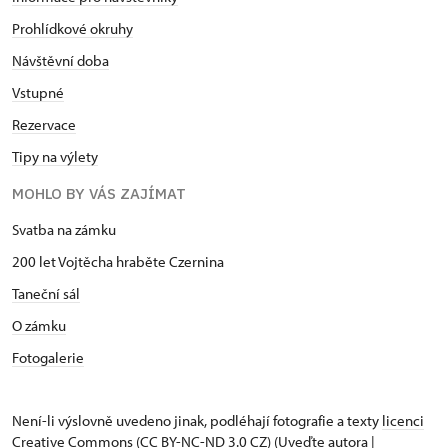
Prohlídkové okruhy
Návštěvní doba
Vstupné
Rezervace
Tipy na výlety
MOHLO BY VÁS ZAJÍMAT
Svatba na zámku
200 let Vojtěcha hraběte Czernina
Taneční sál
O zámku
Fotogalerie
Není-li výslovně uvedeno jinak, podléhají fotografie a texty
licenci
Creative Commons
(CC BY-NC-ND 3.0 CZ) (Uveďte autora |