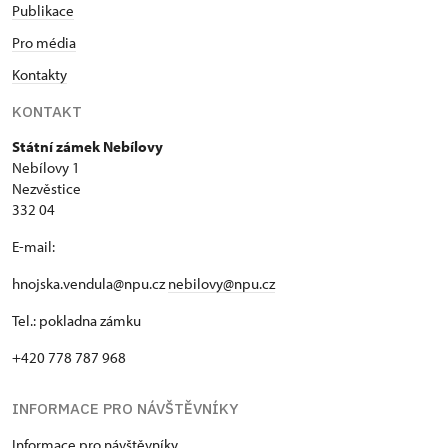
Publikace
Pro média
Kontakty
KONTAKT
Státní zámek Nebílovy
Nebílovy 1
Nezvěstice
332 04
E-mail:
hnojska.vendula@npu.cz
nebilovy@npu.cz
Tel.: pokladna zámku
+420 778 787 968
INFORMACE PRO NÁVŠTĚVNÍKY
Informace pro návštěvníky