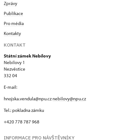
Zprávy
Publikace
Pro média
Kontakty
KONTAKT
Státní zámek Nebílovy
Nebílovy 1
Nezvěstice
332 04
E-mail:
hnojska.vendula@npu.cz
nebilovy@npu.cz
Tel.: pokladna zámku
+420 778 787 968
INFORMACE PRO NÁVŠTĚVNÍKY