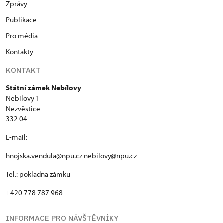
Zprávy
Publikace
Pro média
Kontakty
KONTAKT
Státní zámek Nebílovy
Nebílovy 1
Nezvěstice
332 04
E-mail:
hnojska.vendula@npu.cz
nebilovy@npu.cz
Tel.: pokladna zámku
+420 778 787 968
INFORMACE PRO NÁVŠTĚVNÍKY