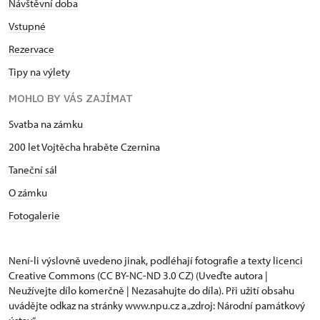
Návštěvní doba
Vstupné
Rezervace
Tipy na výlety
MOHLO BY VÁS ZAJÍMAT
Svatba na zámku
200 let Vojtěcha hraběte Czernina
Taneční sál
O zámku
Fotogalerie
Není-li výslovně uvedeno jinak, podléhají fotografie a texty
licenci
Creative Commons
(CC BY-NC-ND 3.0 CZ) (Uveďte autora |
Neužívejte dílo komerčně | Nezasahujte do díla). Při užití obsahu
uvádějte odkaz na stránky www.npu.cz a „zdroj: Národní památkový