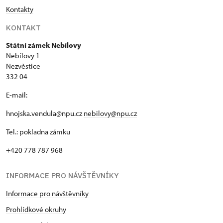
Kontakty
KONTAKT
Státní zámek Nebílovy
Nebílovy 1
Nezvěstice
332 04
E-mail:
hnojska.vendula@npu.cz
nebilovy@npu.cz
Tel.: pokladna zámku
+420 778 787 968
INFORMACE PRO NÁVŠTĚVNÍKY
Informace pro návštěvníky
Prohlídkové okruhy