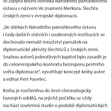
se zabývá knižní novinka Národního památkového
ústavu s názvem Ve znamení Merkura. Šlechta
českých zemí v evropské diplomacii.
„Ve sbírkách Národního památkového ústavu
i řady dalších státních i soukromých institucích se
dochovalo nemalé množství památek na
diplomatické aktivity šlechticů z českých zemí.
Snahou autorů jednotlivých kapitol bylo zasadit je
do celoevropského kontextu bezesporu pestrého
světa diplomacie“, vysvětluje koncept knihy autor
a editor Petr Pavelec.
Kniha je rozčleněna do šesti chronologicky
řazených oddílů, na jejichž počátku se vždy
nachází souhrnná studie o podobě diplomatických