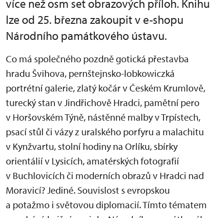
více než osm set obrazových příloh. Knihu
lze od 25. března zakoupit v e-shopu
Národního památkového ústavu.
Co má společného pozdně gotická přestavba
hradu Švihova, pernštejnsko-lobkowiczká
portrétní galerie, zlatý kočár v Českém Krumlově,
turecký stan v Jindřichově Hradci, pamětní pero
v Horšovském Týně, nástěnné malby v Trpístech,
psací stůl či vázy z uralského porfyru a malachitu
v Kynžvartu, stolní hodiny na Orlíku, sbírky
orientálií v Lysicích, amatérských fotografií
v Buchlovicích či moderních obrazů v Hradci nad
Moravicí? Jediné. Souvislost s evropskou
a potažmo i světovou diplomacií. Tímto tématem