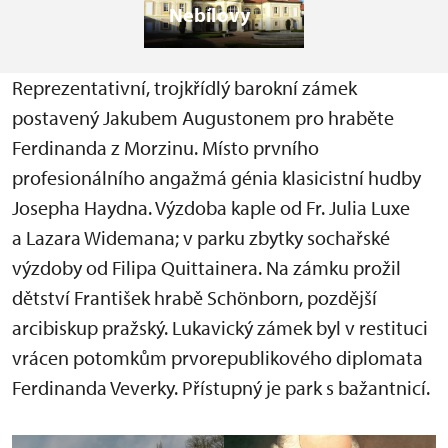
Nebílovy
Reprezentativní, trojkřídlý barokní zámek
postavený Jakubem Augustonem pro hraběte
Ferdinanda z Morzinu. Místo prvního
profesionálního angažmá génia klasicistní hudby
Josepha Haydna. Výzdoba kaple od Fr. Julia Luxe
a Lazara Widemana; v parku zbytky sochařské
výzdoby od Filipa Quittainera. Na zámku prožil
dětství František hrabě Schönborn, pozdější
arcibiskup pražský. Lukavický zámek byl v restituci
vrácen potomkům prvorepublikového diplomata
Ferdinanda Veverky. Přístupný je park s bažantnicí.