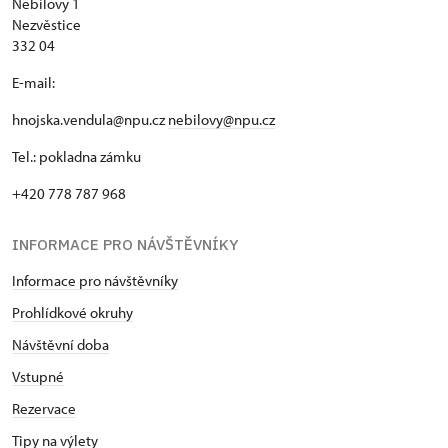
Nebílovy 1
Nezvěstice
332 04
E-mail:
hnojska.vendula@npu.cz
nebilovy@npu.cz
Tel.: pokladna zámku
+420 778 787 968
INFORMACE PRO NÁVŠTĚVNÍKY
Informace pro návštěvníky
Prohlídkové okruhy
Návštěvní doba
Vstupné
Rezervace
Tipy na výlety