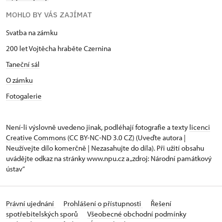
MOHLO BY VÁS ZAJÍMAT
Svatba na zámku
200 let Vojtěcha hraběte Czernina
Taneční sál
O zámku
Fotogalerie
Není-li výslovně uvedeno jinak, podléhají fotografie a texty
licenci
Creative Commons
(CC BY-NC-ND 3.0 CZ) (Uveďte autora |
Neužívejte dílo komerčně | Nezasahujte do díla). Při užití obsahu
uvádějte odkaz na stránky www.npu.cz a „zdroj: Národní památkový
ústav“
Právní ujednání
Prohlášení o přístupnosti
Řešení
spotřebitelských sporů
Všeobecné obchodní podmínky